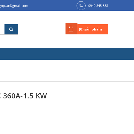
ilyquat@gmail.com
0949.845.888
(
0
) sản phẩm
 360A-1.5 KW