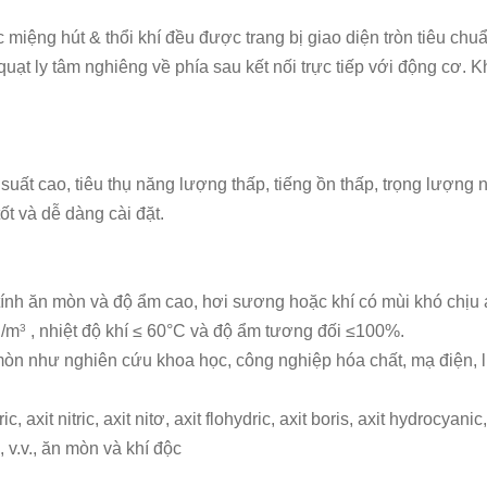
c miệng hút & thổi khí đều được trang bị giao diện tròn tiêu ch
uạt ly tâm nghiêng về phía sau kết nối trực tiếp với động cơ. K
suất cao, tiêu thụ năng lượng thấp, tiếng ồn thấp, trọng lượng
ốt và dễ dàng cài đặt.
tính ăn mòn và độ ẩm cao, hơi sương hoặc khí có mùi khó chịu
g/m
, nhiệt độ khí ≤ 60°C và độ ẩm tương đối ≤100%.
3
òn như nghiên cứu khoa học, công nghiệp hóa chất, mạ điện, luy
 axit nitric, axit nitơ, axit flohydric, axit boris, axit hydrocyani
 v.v., ăn mòn và khí độc