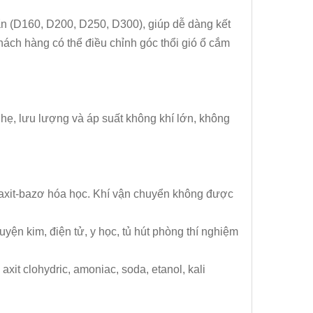
uẩn (D160, D200, D250, D300), giúp dễ dàng kết
hách hàng có thể điều chỉnh góc thổi gió ổ cắm
 nhẹ, lưu lượng và áp suất không khí lớn, không
 axit-bazơ hóa học. Khí vận chuyển không được
ện kim, điện tử, y học, tủ hút phòng thí nghiệm
c, axit clohydric, amoniac, soda, etanol, kali