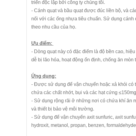
triển độc lập bởi công ty chúng tôi.
- Cánh quạt và bầu quạt được đúc liền bộ, và cá
nối với các ống nhựa tiêu chuẩn. Sử dụng cánh q
theo nhu cầu của họ.
Ưu điểm:
- Dòng quạt này có đặc điểm là độ bền cao, hiệu 
dễ bị lão hóa, hoạt động ổn định, chống ăn mòn t
Ứng dụng:
- Được sử dụng để vận chuyển hoặc xả khói có 
chứa các chất nhớt, bụi và các hạt cứng ≤150m
- Sử dụng rộng rãi ở những nơi có chứa khí ăn m
và thiết bị bảo vệ môi trường.
- Sử dụng để vận chuyển axit sunfuric, axit sunfuric,
hydroxit, metanol, propan, benzen, formaldehyde,