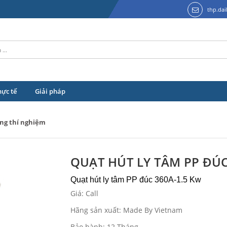
thp.da
hực tế
Giải pháp
ng thí nghiệm
QUẠT HÚT LY TÂM PP ĐÚC
Quạt hút ly tâm PP đúc 360A-1.5 Kw
Giá: Call
Hãng sản xuất: Made By Vietnam
Bảo hành: 12 Tháng