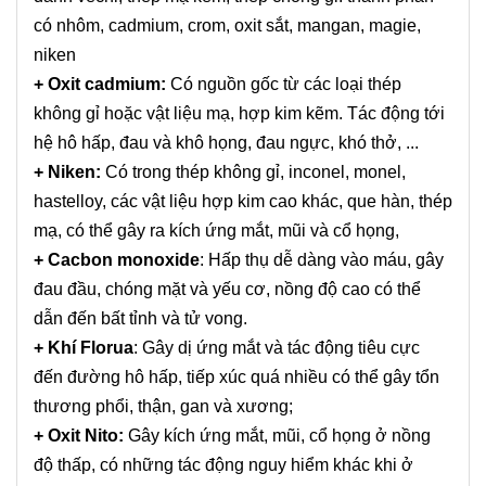
có nhôm, cadmium, crom, oxit sắt, mangan, magie,
niken
+ Oxit cadmium:
Có nguồn gốc từ các loại thép
không gỉ hoặc vật liệu mạ, hợp kim kẽm. Tác động tới
hệ hô hấp, đau và khô họng, đau ngực, khó thở, ...
+ Niken:
Có trong thép không gỉ, inconel, monel,
hastelloy, các vật liệu hợp kim cao khác, que hàn, thép
mạ, có thể gây ra kích ứng mắt, mũi và cổ họng,
+ Cacbon monoxide
: Hấp thụ dễ dàng vào máu, gây
đau đầu, chóng mặt và yếu cơ, nồng độ cao có thể
dẫn đến bất tỉnh và tử vong.
+ Khí Florua
: Gây dị ứng mắt và tác động tiêu cực
đến đường hô hấp, tiếp xúc quá nhiều có thể gây tổn
thương phổi, thận, gan và xương;
+ Oxit Nito:
Gây kích ứng mắt, mũi, cổ họng ở nồng
độ thấp, có những tác động nguy hiểm khác khi ở