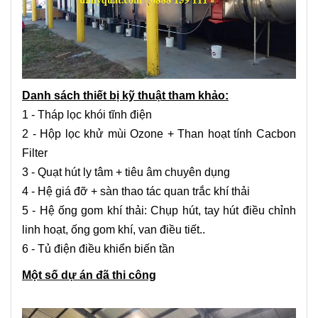
Danh sách thiết bị kỹ thuật tham khảo:
1 - Tháp lọc khói tĩnh điện
2 - Hộp lọc khử mùi Ozone + Than hoạt tính Cacbon
Filter
3 - Quạt hút ly tâm + tiêu âm chuyên dụng
4 - Hệ giá đỡ + sàn thao tác quan trắc khí thải
5 - Hệ ống gom khí thải: Chụp hút, tay hút điều chỉnh
linh hoạt, ống gom khí, van điều tiết..
6 - Tủ điện điều khiển biến tần
Một số dự án đã thi công