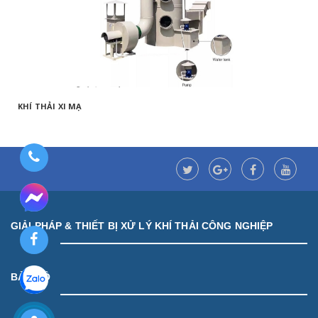
KHÍ THẢI XI MẠ
GIẢI PHÁP & THIẾT BỊ XỬ LÝ KHÍ THẢI CÔNG NGHIỆP
BẢN ĐỒ