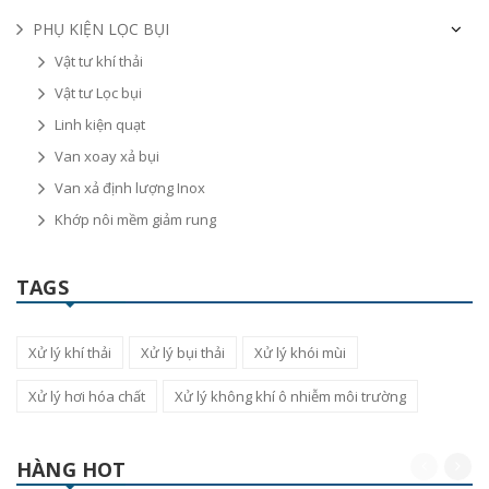
PHỤ KIỆN LỌC BỤI
Vật tư khí thải
Vật tư Lọc bụi
Linh kiện quạt
Van xoay xả bụi
Van xả định lượng Inox
Khớp nôi mềm giảm rung
TAGS
Xử lý khí thải
Xử lý bụi thải
Xử lý khói mùi
Xử lý hơi hóa chất
Xử lý không khí ô nhiễm môi trường
HÀNG HOT