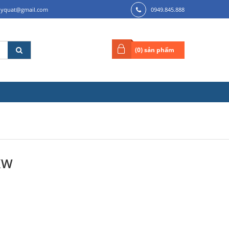
ilyquat@gmail.com
0949.845.888
(
0
) sản phẩm
KW