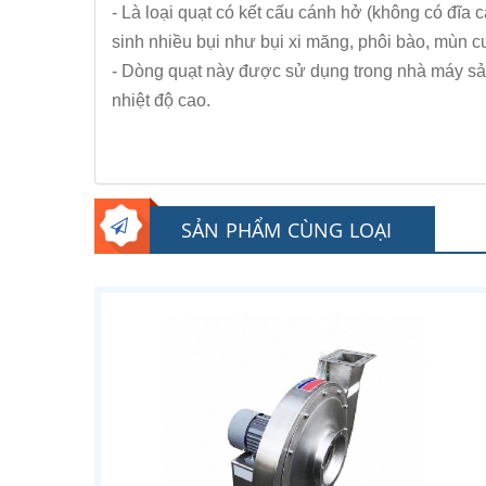
- Là loại quạt có kết cấu cánh hở (không có đĩa 
sinh nhiều bụi như bụi xi măng, phôi bào, mùn cư
- Dòng quạt này được sử dụng trong nhà máy sản x
nhiệt độ cao.
SẢN PHẨM CÙNG LOẠI