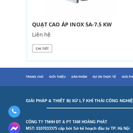
QUẠT CAO ÁP INOX 5A-7.5 KW
Liên hệ
CHI TIẾT
TRANG CHỦ
GIỚI THIỆU
SẢN PHẨM
DỰ ÁN THỰC TẾ
GIẢI P
GIẢI PHÁP & THIẾT BỊ XỬ LÝ KHÍ THẢI CÔNG NGHI
CÔNG TY TNHH ĐT & PT TAM HOÀNG PHÁT
MST: 0107033375 cấp bởi Sở kế hoạch đầu tư TP. Hà Nội