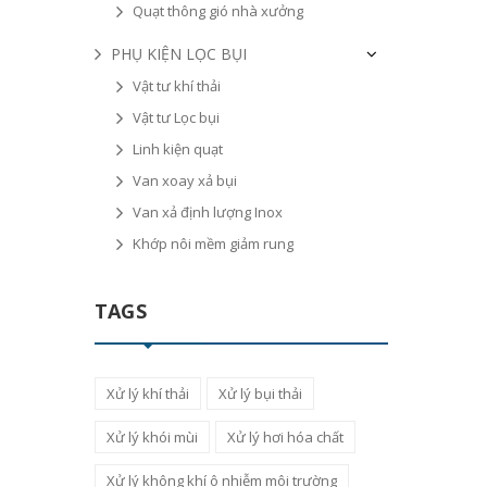
Quạt thông gió nhà xưởng
PHỤ KIỆN LỌC BỤI
Vật tư khí thải
Vật tư Lọc bụi
Linh kiện quạt
Van xoay xả bụi
Van xả định lượng Inox
Khớp nôi mềm giảm rung
TAGS
Xử lý khí thải
Xử lý bụi thải
Xử lý khói mùi
Xử lý hơi hóa chất
Xử lý không khí ô nhiễm môi trường