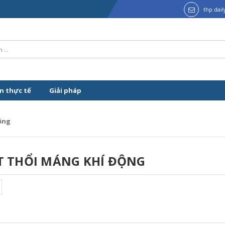
thp.dai
n thực tế
Giải pháp
ộng
 THỔI MÁNG KHÍ ĐỘNG