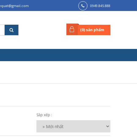
lyquat@gmail.com
0949.845.888
(
0
) sản phẩm
Sắp xếp :