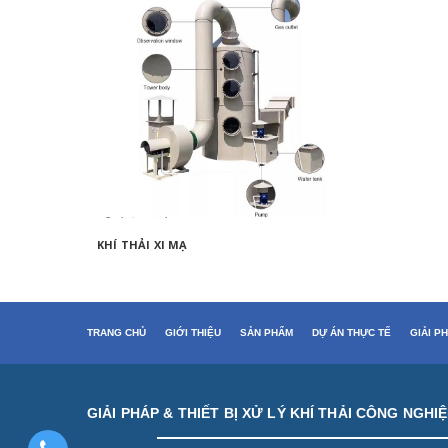
KHÍ THẢI XI MẠ
XỬ LÝ H
TRANG CHỦ
GIỚI THIỆU
SẢN PHẨM
DỰ ÁN THỰC TẾ
GIẢI P
GIẢI PHÁP & THIẾT BỊ XỬ LÝ KHÍ THẢI CÔNG NGHI