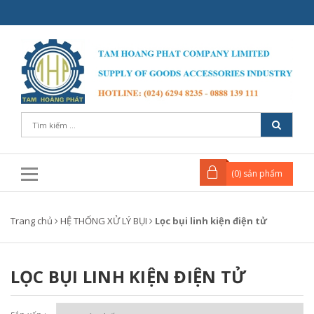
(
0
) sản phẩm
Trang chủ
HỆ THỐNG XỬ LÝ BỤI
Lọc bụi linh kiện điện tử
LỌC BỤI LINH KIỆN ĐIỆN TỬ