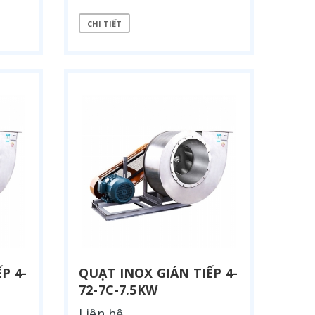
CHI TIẾT
QUẠT HƯỚNG TRỤC ÁP SUẤT CAO
QUẠT N
P 4-
QUẠT INOX GIÁN TIẾP 4-
72-7C-7.5KW
Liên hệ