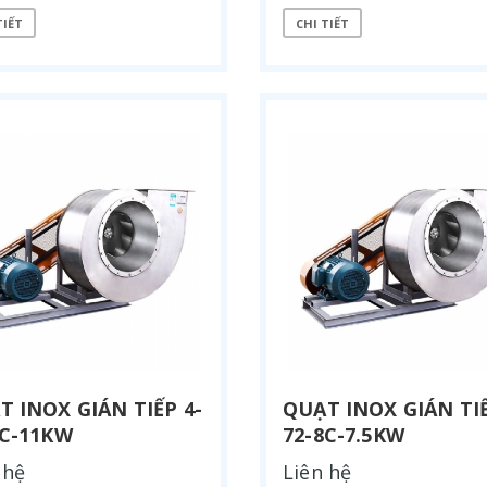
TIẾT
CHI TIẾT
T INOX GIÁN TIẾP 4-
QUẠT INOX GIÁN TIẾ
I MẠ CROM
KHÍ THẢI ĐIỆN PHÂN
8C-11KW
72-8C-7.5KW
 hệ
Liên hệ