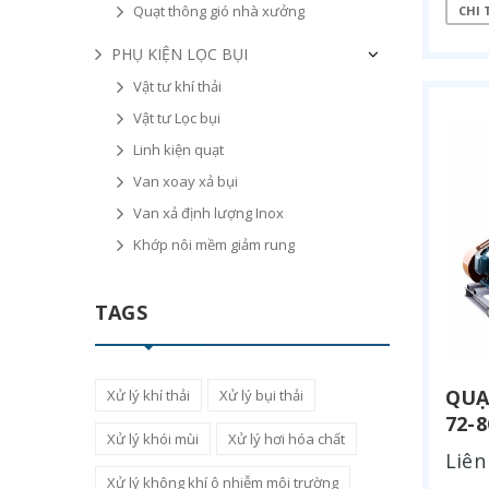
Quạt thông gió nhà xưởng
CHI 
PHỤ KIỆN LỌC BỤI
Vật tư khí thải
Vật tư Lọc bụi
Linh kiện quạt
Van xoay xả bụi
Van xả định lượng Inox
Khớp nôi mềm giảm rung
TAGS
QUẠ
Xử lý khí thải
Xử lý bụi thải
72-
Xử lý khói mùi
Xử lý hơi hóa chất
Liên
Xử lý không khí ô nhiễm môi trường