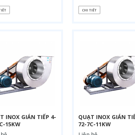
TIẾT
CHI TIẾT
ƠI DUNG MÔI
QUẠT HƯỚNG TRỤC TRÒN
T INOX GIÁN TIẾP 4-
QUẠT INOX GIÁN TIẾ
7C-15KW
72-7C-11KW
 hệ
Liên hệ