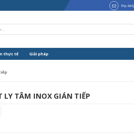
thp.dai
n thực tế
Giải pháp
tiếp
 LY TÂM INOX GIÁN TIẾP