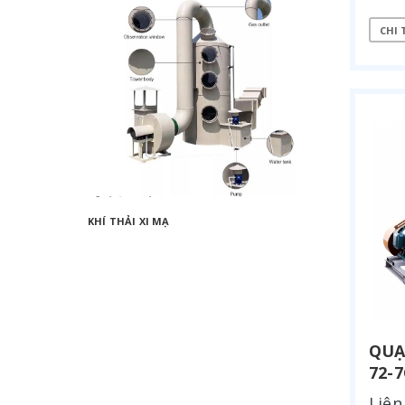
CHI 
KHÍ THẢI XI MẠ
XỬ LÝ H
QUẠ
72-
Liên