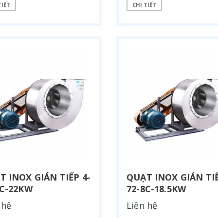
TIẾT
CHI TIẾT
T INOX GIÁN TIẾP 4-
QUẠT INOX GIÁN TIẾ
8C-22KW
72-8C-18.5KW
 hệ
Liên hệ