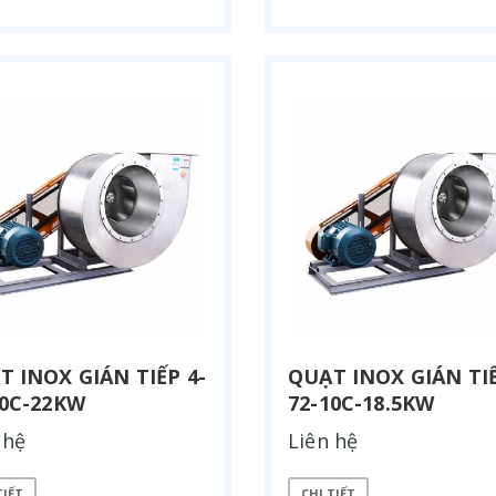
T INOX GIÁN TIẾP 4-
QUẠT INOX GIÁN TIẾ
10C-22KW
72-10C-18.5KW
 hệ
Liên hệ
TIẾT
CHI TIẾT