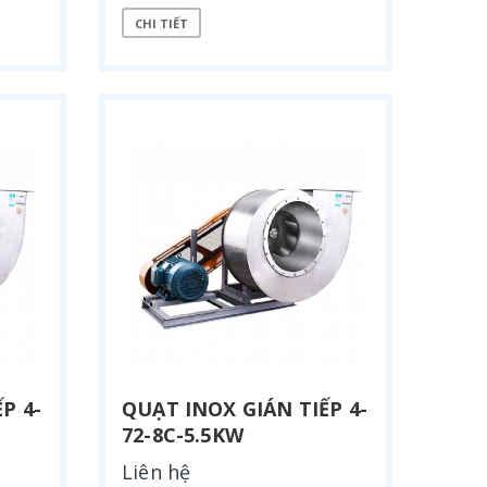
CHI TIẾT
P 4-
QUẠT INOX GIÁN TIẾP 4-
QUẠT PHUN SƯƠNG DẬP BỤI
QUẠT 
72-8C-5.5KW
Liên hệ