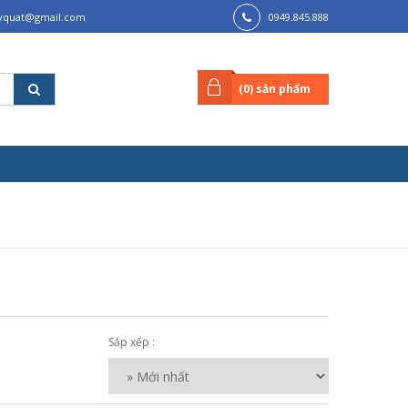
lyquat@gmail.com
0949.845.888
(
0
) sản phẩm
Sắp xếp :