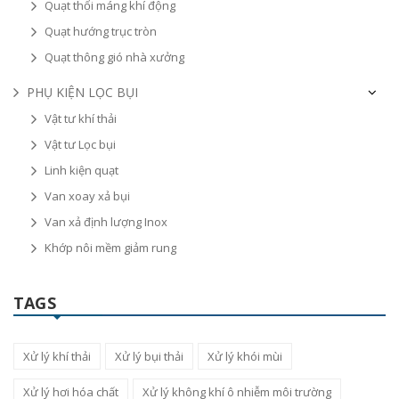
Quạt thổi máng khí động
Quạt hướng trục tròn
Quạt thông gió nhà xưởng
PHỤ KIỆN LỌC BỤI
Vật tư khí thải
Vật tư Lọc bụi
Linh kiện quạt
Van xoay xả bụi
Van xả định lượng Inox
Khớp nôi mềm giảm rung
TAGS
Xử lý khí thải
Xử lý bụi thải
Xử lý khói mùi
Xử lý hơi hóa chất
Xử lý không khí ô nhiễm môi trường