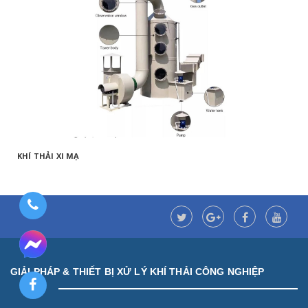
KHÍ THẢI XI MẠ
GIẢI PHÁP & THIẾT BỊ XỬ LÝ KHÍ THẢI CÔNG NGHIỆP