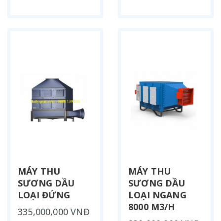
MÁY THU
MÁY THU
SƯƠNG DẦU
SƯƠNG DẦU
LOẠI ĐỨNG
LOẠI NGANG
8000 M3/H
335,000,000 VNĐ