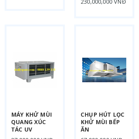
230,000,000 VNĐ
MÁY KHỬ MÙI
CHỤP HÚT LỌC
QUANG XÚC
KHỬ MÙI BẾP
TÁC UV
ĂN