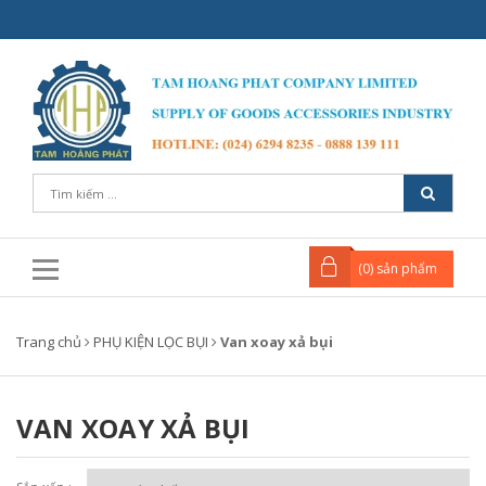
(
0
) sản phẩm
Trang chủ
PHỤ KIỆN LỌC BỤI
Van xoay xả bụi
VAN XOAY XẢ BỤI