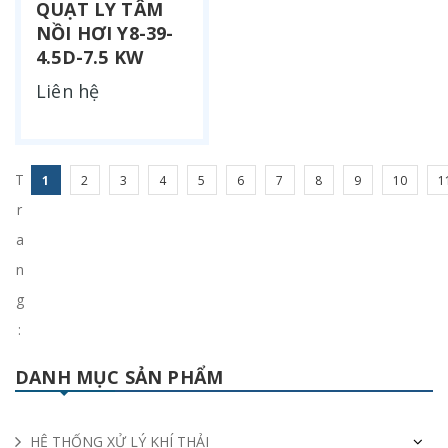
QUẠT LY TÂM
NỒI HƠI Y8-39-
4.5D-7.5 KW
Liên hệ
T
1
2
3
4
5
6
7
8
9
10
1
r
a
n
g
:
DANH MỤC SẢN PHẨM
HỆ THỐNG XỬ LÝ KHÍ THẢI