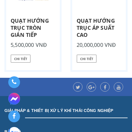
QUẠT HƯỚNG
QUẠT HƯỚNG
TRỤC TRÒN
TRỤC ÁP SUẤT
GIÁN TIẾP
CAO
5,500,000 VNĐ
20,000,000 VNĐ
CHI TIẾT
CHI TIẾT
GIẢI PHÁP & THIẾT BỊ XỬ LÝ KHÍ THẢI CÔNG NGHIỆP
BẢN ĐỒ