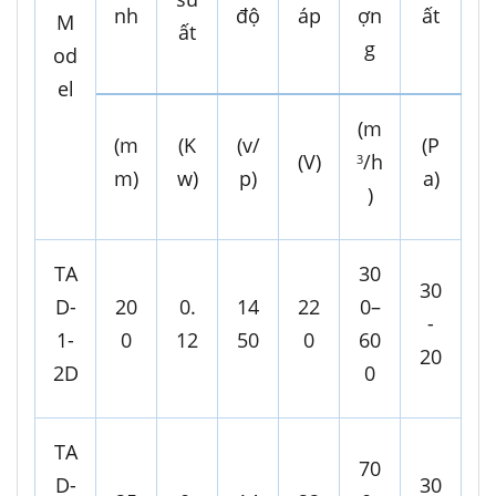
nh
độ
áp
ợn
ất
M
ất
g
od
el
(m
(m
(K
(v/
(P
(V)
/h
3
m)
w)
p)
a)
)
TA
30
30
D-
20
0.
14
22
0–
-
1-
0
12
50
0
60
20
2D
0
TA
70
D-
30