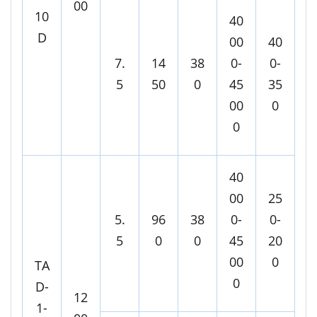
00
10
40
D
00
40
7.
14
38
0-
0-
5
50
0
45
35
00
0
0
40
00
25
5.
96
38
0-
0-
5
0
0
45
20
00
0
TA
0
D-
12
1-