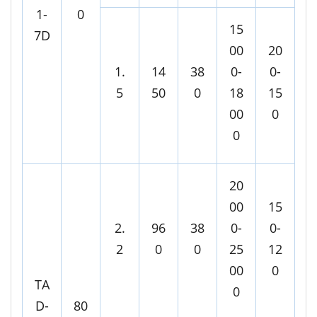
1-
0
15
7D
00
20
1.
14
38
0-
0-
5
50
0
18
15
00
0
0
20
00
15
2.
96
38
0-
0-
2
0
0
25
12
00
0
TA
0
D-
80