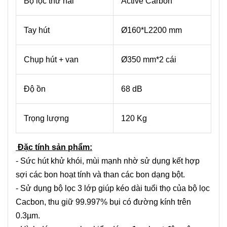
Bộ lọc thứ hai
Active Carbon
Tay hút
Ø160*L2200 mm
Chụp hút + van
Ø350 mm*2 cái
Độ ồn
68 dB
Trọng lượng
120 Kg
Đặc tính sản phẩm:
- Sức hút khử khói, mùi mạnh nhờ sử dụng kết hợp
sợi các bon hoạt tính và than các bon dạng
bột
.
- Sử dụng bộ lọc 3 lớp giúp kéo dài tuổi thọ của bộ lọc
Cacbon, thu giữ 99.997% bụi có đường kính trên
0.3µm.