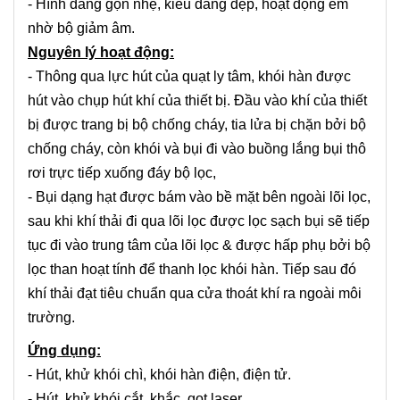
- Hình dáng gọn nhẹ, kiểu dáng đẹp, hoạt động êm
nhờ bộ giảm âm.
Nguyên lý hoạt động:
- Thông qua lực hút của quạt ly tâm, khói hàn được
hút vào chụp hút khí của thiết bị. Đầu vào khí của thiết
bị được trang bị bộ chống cháy, tia lửa bị chặn bởi bộ
chống cháy, còn khói và bụi đi vào buồng lắng bụi thô
rơi trực tiếp xuống đáy bộ lọc,
- Bụi dạng hạt được bám vào bề mặt bên ngoài lõi lọc,
sau khi khí thải đi qua lõi lọc được lọc sạch bụi sẽ tiếp
tục đi vào trung tâm của lõi lọc & được hấp phụ bởi bộ
lọc than hoạt tính để thanh lọc khói hàn. Tiếp sau đó
khí thải đạt tiêu chuẩn qua cửa thoát khí ra ngoài môi
trường.
Ứng dụng:
- Hút, khử khói chì, khói hàn điện, điện tử.
- Hút, khử khói cắt, khắc, gọt laser.