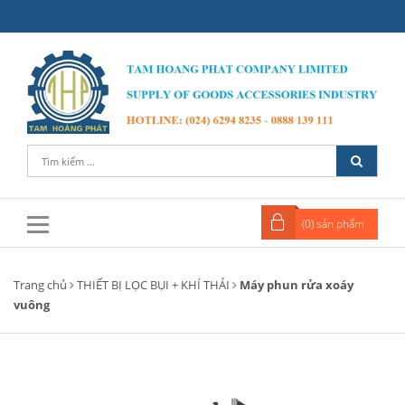
(
0
) sản phẩm
Trang chủ
THIẾT BỊ LỌC BỤI + KHÍ THẢI
Máy phun rửa xoáy
vuông