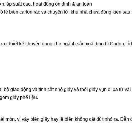
ớn, áp suất cao, hoạt động ổn định & an toàn
hỏ lề biên carton rác và chuyển tới khu nhà chứa đóng kiện sau
ược thiết kế chuyên dụng cho ngành sản xuất bao bì Carton, tíc
i bộ giao động và tĩnh cắt nhỏ giấy và thổi giấy vụn đi xa từ và
gom giấy phế liệu.
mài mòn, vì vậy biên giấy hay lề biên không cắt đứt nhỏ ra. Dẫ