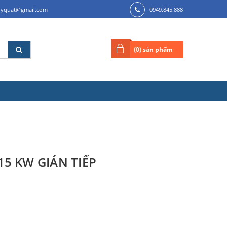
ilyquat@gmail.com
0949.845.888
(
0
) sản phẩm
15 KW GIÁN TIẾP