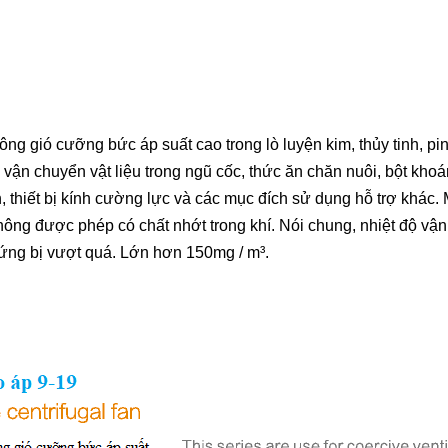
ió cưỡng bức áp suất cao trong lò luyện kim, thủy tinh, pin
 vận chuyển vật liệu trong ngũ cốc, thức ăn chăn nuôi, bột kh
n, thiết bị kính cường lực và các mục đích sử dụng hỗ trợ khác
hông được phép có chất nhớt trong khí. Nói chung, nhiệt độ vậ
ứng bị vượt quá. Lớn hơn 150mg / m³.