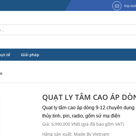
thp.da
hực tế
Giải pháp
ao
QUẠT LY TÂM CAO ÁP DÒN
Quạt ly tâm cao áp dòng 9-12 chuyên dụng c
thủy tinh, pin, radio, gốm sứ mạ điện
Giá: 6,990,000 VNĐ (giá đã bao gồm VAT)
Hãng sản xuất: Made By Vietnam