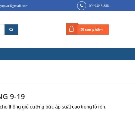
ilyquat@gmail.com
0949.845.888
(
0
) sản phẩm
G 9-19
ho thông gió cưỡng bức áp suất cao trong lò rèn,