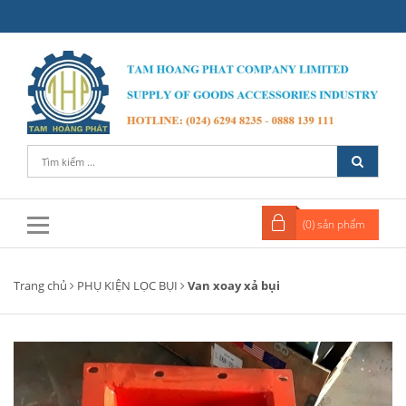
(
0
) sản phẩm
Trang chủ
PHỤ KIỆN LỌC BỤI
Van xoay xả bụi