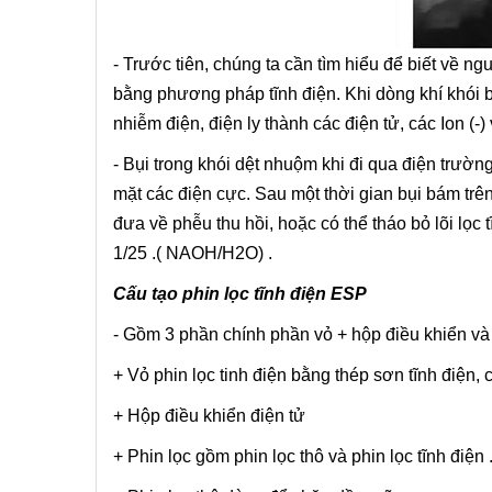
- Trước tiên, chúng ta cần tìm hiểu để biết về ngu
bằng phương pháp tĩnh điện. Khi dòng khí khói b
nhiễm điện, điện ly thành các điện tử, các Ion (-) 
- Bụi trong khói dệt nhuộm khi đi qua điện trường
mặt các điện cực. Sau một thời gian bụi bám trê
đưa về phễu thu hồi, hoặc có thể tháo bỏ lõi lọ
1/25 .( NAOH/H2O) .
Cấu tạo phin lọc tĩnh điện ESP
- Gồm 3 phần chính phần vỏ + hộp điều khiển và 
+ Vỏ phin lọc tinh điện bằng thép sơn tĩnh điện,
+ Hộp điều khiển điện tử
+ Phin lọc gồm phin lọc thô và phin lọc tĩnh điện 