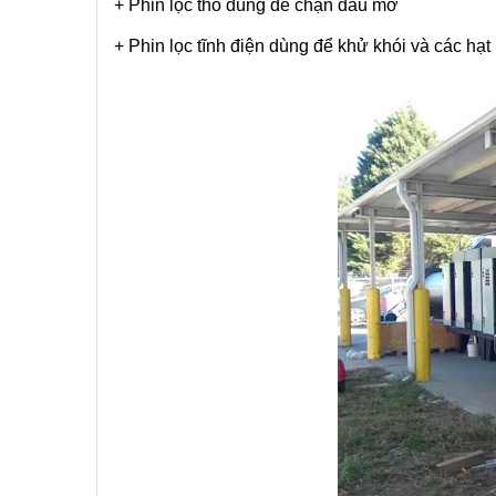
+ Phin lọc thô dùng để chặn dầu mỡ
+ Phin lọc tĩnh điện dùng để khử khói và các hạt