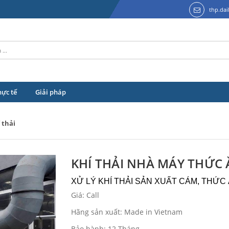
thp.da
hực tế
Giải pháp
 thải
KHÍ THẢI NHÀ MÁY THỨC
XỬ LÝ KHÍ THẢI SẢN XUẤT CÁM, THỨC
Giá: Call
Hãng sản xuất: Made in Vietnam
Bảo hành: 12 Tháng