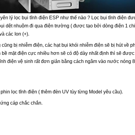
yên lý lọc bụi tĩnh điện ESP như thế nào ? Lọc bụi tĩnh điện được
ụi dệt nhuộm đi qua điện trường ( được tạo bởi dòng điện 1 chiề
và các Ion (+).
 cũng bị nhiễm điện, các hạt bụi khói nhiễm điện sẽ bị hút về phí
n bề mặt điện cực nhiều hơn sẽ có độ dày nhất định thì sẽ được
c tĩnh điện vệ sinh rất đơn giản bằng cách ngâm vào nước nóng
phin lọc tĩnh điện ( thêm đèn UV tùy từng Model yêu cầu).
 cứng cáp chắc chắn.
.