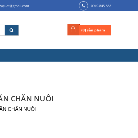
ilyquat@gmail.com
0949.845.888
(
0
) sản phẩm
 ĂN CHĂN NUÔI
 ĂN CHĂN NUÔI