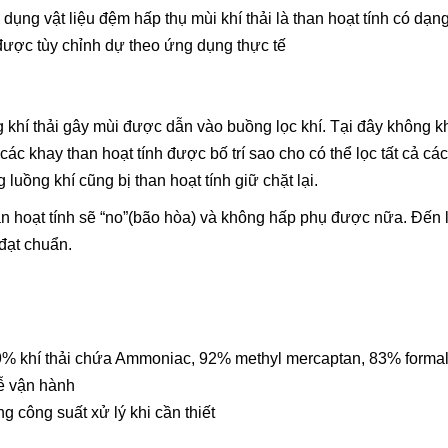
ng vật liệu đệm hấp thụ mùi khí thải là than hoạt tính có dạn
h được tùy chỉnh dự theo ứng dụng thực tế
g khí thải gây mùi được dẫn vào buồng lọc khí. Tại đây không k
ặt các khay than hoạt tính được bố trí sao cho có thể lọc tất cả c
luồng khí cũng bị than hoạt tính giữ chặt lại.
han hoạt tính sẽ “no”(bão hòa) và không hấp phụ được nữa. Đến 
 đạt chuẩn.
 99% khí thải chứa Ammoniac, 92% methyl mercaptan, 83% form
dễ vận hành
ng công suất xử lý khi cần thiết