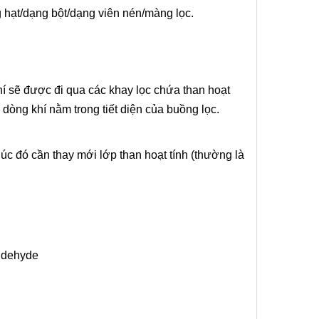
g hạt/dạng bột/dạng viên nén/màng lọc.
hí sẽ được đi qua các khay lọc chứa than hoạt
ác dòng khí nằm trong tiết diện của buồng lọc.
lúc đó cần thay mới lớp than hoạt tính (thường là
aldehyde