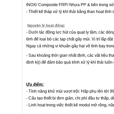
INOX/ Composite FRP/ Nhựa PP & bên trong sử dụ
- Thiết kế tháp xử lý khí thải bằng than hoạt tín
Nguyên lý hoạt động:
- Dưới tác động lực hút của
quạt ly tâm
, các dòn
tính để loại bỏ các tạp chất gây mùi. Vị trí lắp đ
Ngay cả những vi khuẩn gây hại vô tình bay trong 
- Sau khoảng thời gian nhất định, các vật liệu t
định kỳ) để đảm bảo quá trình xử lý khí thải luôn
Ưu điểm:
- Tính năng khử mùi vượt trội: Hấp phụ lên tới
- Cấu tạo thiết bị đơn giản, chi phí đầu tư thấp, 
- Linh hoạt trong việc thiết kế modul mở rộng, nâ