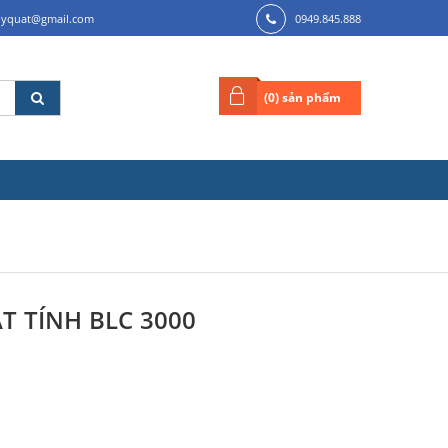
ilyquat@gmail.com
0949.845.888
(
0
) sản phẩm
T TÍNH BLC 3000