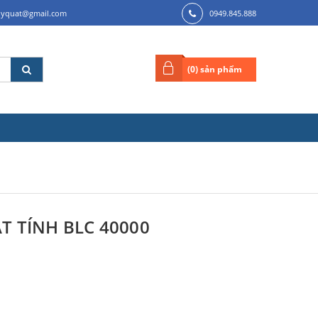
ilyquat@gmail.com
0949.845.888
(
0
) sản phẩm
T TÍNH BLC 40000