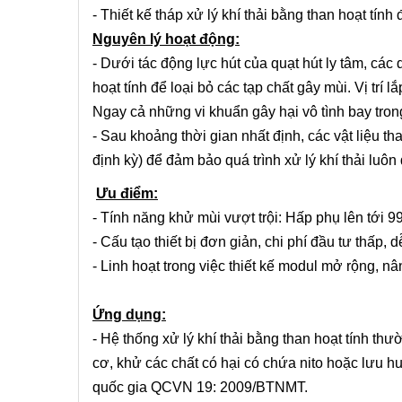
- Thiết kế tháp xử lý khí thải bằng than hoạt tín
Nguyên lý hoạt động:
- Dưới tác động lực hút của quạt hút ly tâm, cá
hoạt tính để loại bỏ các tạp chất gây mùi. Vị trí 
Ngay cả những vi khuẩn gây hại vô tình bay trong 
- Sau khoảng thời gian nhất định, các vật liệu t
định kỳ) để đảm bảo quá trình xử lý khí thải luôn
Ưu điểm:
- Tính năng khử mùi vượt trội: Hấp phụ lên tới
- Cấu tạo thiết bị đơn giản, chi phí đầu tư thấp, 
- Linh hoạt trong việc thiết kế modul mở rộng, nâ
Ứng dụng:
- Hệ thống xử lý khí thải bằng than hoạt tính t
cơ, khử các chất có hại có chứa nito hoặc lưu h
quốc gia QCVN 19: 2009/BTNMT.