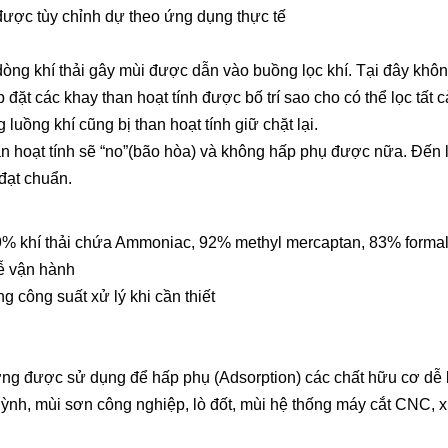
h được tùy chỉnh dự theo ứng dụng thực tế
c dòng khí thải gây mùi được dẫn vào buồng lọc khí. Tại đây khô
lắp đặt các khay than hoạt tính được bố trí sao cho có thể lọc tất
luồng khí cũng bị than hoạt tính giữ chặt lại.
han hoạt tính sẽ “no”(bão hòa) và không hấp phụ được nữa. Đến 
 đạt chuẩn.
 99% khí thải chứa Ammoniac, 92% methyl mercaptan, 83% form
dễ vận hành
ng công suất xử lý khi cần thiết
hường được sử dụng để hấp phụ (Adsorption) các chất hữu cơ dễ
uỳnh, mùi sơn công nghiệp, lò đốt, mùi hệ thống máy cắt CNC, xử