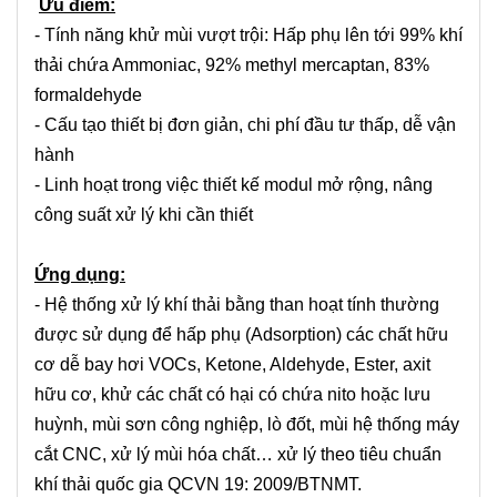
Ưu điểm:
- Tính năng khử mùi vượt trội: Hấp phụ lên tới 99% khí
thải chứa Ammoniac, 92% methyl mercaptan, 83%
formaldehyde
- Cấu tạo thiết bị đơn giản, chi phí đầu tư thấp, dễ vận
hành
- Linh hoạt trong việc thiết kế modul mở rộng, nâng
công suất xử lý khi cần thiết
Ứng dụng:
- Hệ thống xử lý khí thải bằng than hoạt tính thường
được sử dụng để hấp phụ (Adsorption) các chất hữu
cơ dễ bay hơi VOCs, Ketone, Aldehyde, Ester, axit
hữu cơ, khử các chất có hại có chứa nito hoặc lưu
huỳnh, mùi sơn công nghiệp, lò đốt, mùi hệ thống máy
cắt CNC, xử lý mùi hóa chất… xử lý theo tiêu chuẩn
khí thải quốc gia QCVN 19: 2009/BTNMT.