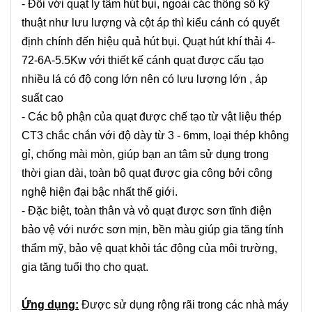
- Đối với quạt ly tâm hút bụi, ngoài các thông số kỹ
thuật như lưu lượng và cột áp thì kiểu cánh có quyết
định chính đến hiệu quả hút bụi. Quạt hút khí thải 4-
72-6A-5.5Kw với thiết kế cánh quạt được cấu tạo
nhiều lá có độ cong lớn nên có lưu lượng lớn , áp
suất cao
- Các bộ phận của quạt được chế tạo từ vật liệu thép
CT3 chắc chắn với độ dày từ 3 - 6mm, loại thép không
gỉ, chống mài mòn, giúp bạn an tâm sử dụng trong
thời gian dài, toàn bộ quạt được gia công bởi công
nghệ hiện đại bậc nhất thế giới.
- Đặc biệt, toàn thân và vỏ quạt được sơn tĩnh điện
bảo vệ với nước sơn mịn, bền màu giúp gia tăng tính
thẩm mỹ, bảo vệ quạt khỏi tác động của môi trường,
gia tăng tuổi thọ cho quạt.
Ứng dụng:
Được sử dụng rộng rãi trong các nhà máy