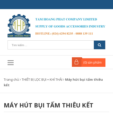
(
0
) sản phẩm
Trang chủ
THIẾT BỊ LỌC BỤI + KHÍ THẢI
Máy hút bụi tấm thiêu
kết
MÁY HÚT BỤI TẤM THIÊU KẾT