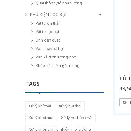
Quạt thông gió nhà xưởng
PHỤ KIỆN LỌC BỤI
Vật tư khí thải
Vật tư Lọc bụi
Linh kiện quạt
Van xoay xả bụi
Van xả định lượng Inox
Khớp nôi mềm giảm rung
TỦ 
TAGS
38,5
CHI 
Xử lý khí thải
Xử lý bụi thải
Xử lý khói mùi
Xử lý hơi hóa chất
Xử lý không khí ô nhiễm môi trường