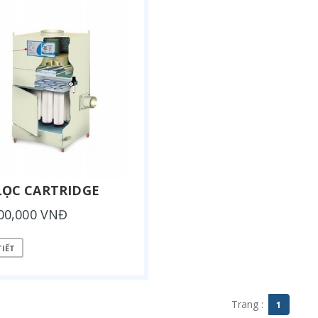
LỌC CARTRIDGE
00,000 VNĐ
TIẾT
Trang :
1