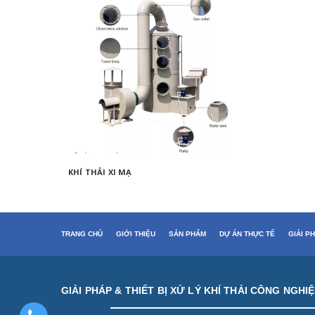
KHÍ THẢI XI MẠ
XỬ LÝ H
TRANG CHỦ
GIỚI THIỆU
SẢN PHẨM
DỰ ÁN THỰC TẾ
GIẢI P
GIẢI PHÁP & THIẾT BỊ XỬ LÝ KHÍ THẢI CÔNG NGHI