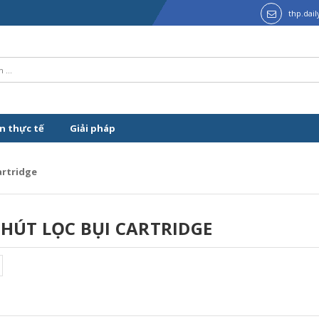
thp.dai
n thực tế
Giải pháp
artridge
HÚT LỌC BỤI CARTRIDGE