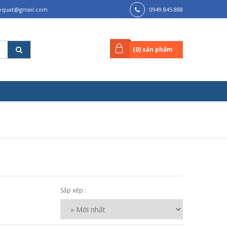
lyquat@gmail.com
0949.845.888
(
0
) sản phẩm
Sắp xếp :