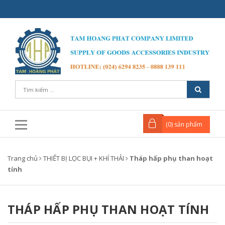
(
0
) sản phẩm
Trang chủ
THIẾT BỊ LỌC BỤI + KHÍ THẢI
Tháp hấp phụ than hoạt
tính
THÁP HẤP PHỤ THAN HOẠT TÍNH