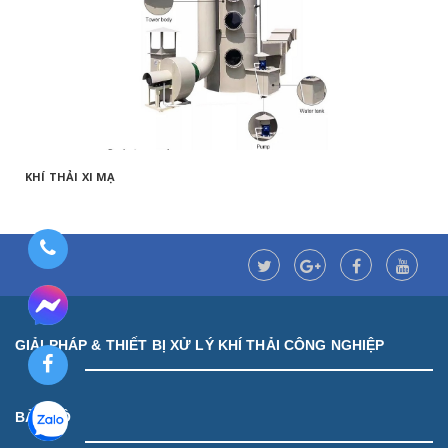
KHÍ THẢI XI MẠ
GIẢI PHÁP & THIẾT BỊ XỬ LÝ KHÍ THẢI CÔNG NGHIỆP
BẢN ĐỒ