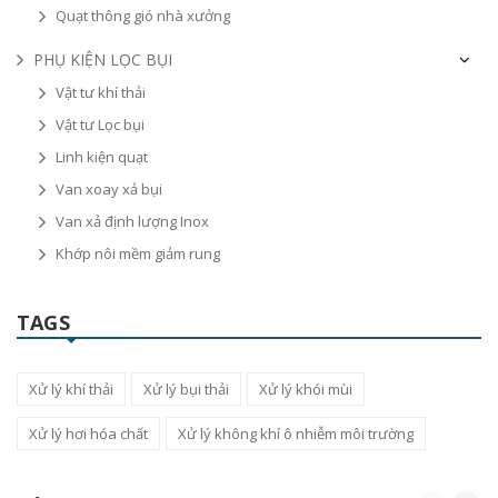
Quạt thông gió nhà xưởng
PHỤ KIỆN LỌC BỤI
Vật tư khí thải
Vật tư Lọc bụi
Linh kiện quạt
Van xoay xả bụi
Van xả định lượng Inox
Khớp nôi mềm giảm rung
TAGS
Xử lý khí thải
Xử lý bụi thải
Xử lý khói mùi
Xử lý hơi hóa chất
Xử lý không khí ô nhiễm môi trường