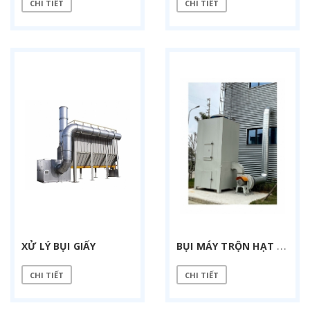
CHI TIẾT
CHI TIẾT
B
ỤI MÁY TRỘN HẠT NHỰA
XỬ LÝ BỤI GIẤY
CHI TIẾT
CHI TIẾT