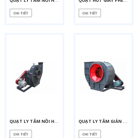
CHI TIẾT
CHI TIẾT
Q
UẠT LY TÂM NỒI HƠI Y6-30-7.5C-7.5 KW
Q
UẠT LY TÂM GIÁN TIẾP 4-72-8C-5.5KW
CHI TIẾT
CHI TIẾT