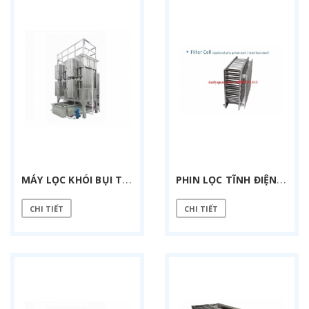
M
ÁY LỌC KHÓI BỤI TĨNH ĐIỆN ƯỚT 20000 M3/H
P
HIN LỌC TĨNH ĐIỆN ESP
CHI TIẾT
CHI TIẾT