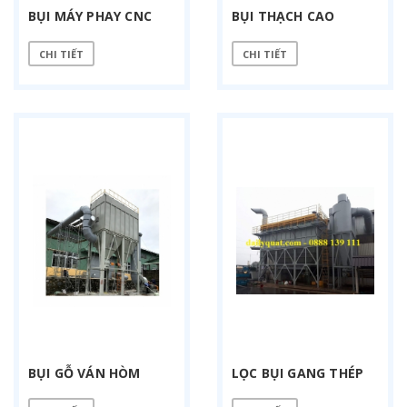
BỤI MÁY PHAY CNC
BỤI THẠCH CAO
CHI TIẾT
CHI TIẾT
BỤI GỖ VÁN HÒM
LỌC BỤI GANG THÉP