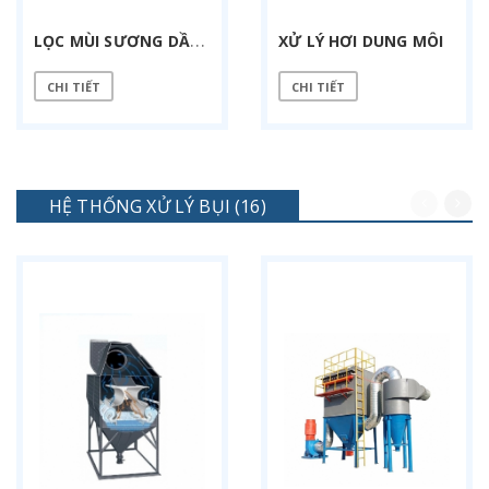
L
ỌC MÙI SƯƠNG DẦU MÁY CNC
XỬ LÝ HƠI DUNG MÔI
CHI TIẾT
CHI TIẾT
HỆ THỐNG XỬ LÝ BỤI (16)