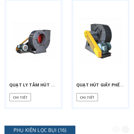
Q
UẠT LY TÂM HÚT BỤI GIÁN TIẾP TPS-10C-37 KW
Q
UẠT HÚT GIẤY PHẾ LIỆU 30 KW GIÁN TIẾP
CHI TIẾT
CHI TIẾT
PHỤ KIỆN LỌC BỤI (16)