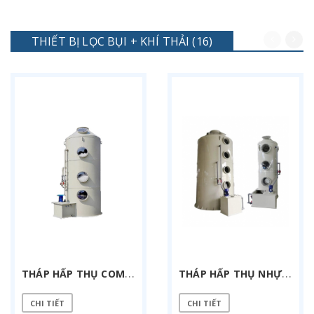
THIẾT BỊ LỌC BỤI + KHÍ THẢI (16)
T
HÁP HẤP THỤ COMPOSITE FRP 10000 M3/H
T
HÁP HẤP THỤ NHỰA PP 25000 M3/H
CHI TIẾT
CHI TIẾT