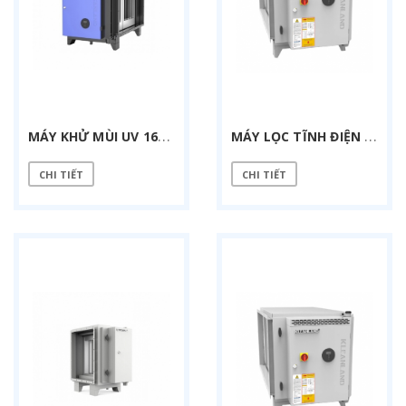
M
ÁY KHỬ MÙI UV 16000 M3/H
M
ÁY LỌC TĨNH ĐIỆN ESP 4000 M3/H
CHI TIẾT
CHI TIẾT