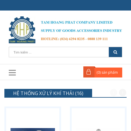
(
0
) sản phẩm
HỆ THỐNG XỬ LÝ KHÍ THẢI (16)