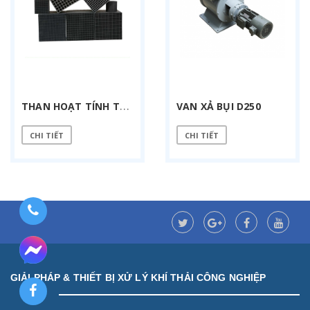
T
HAN HOẠT TÍNH TỔ ONG
VAN XẢ BỤI D250
CHI TIẾT
CHI TIẾT
GIẢI PHÁP & THIẾT BỊ XỬ LÝ KHÍ THẢI CÔNG NGHIỆP