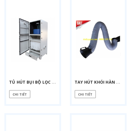
T
Ủ HÚT BỤI BỘ LỌC TÚI 7.5 KW
T
AY HÚT KHÓI HÀN D160
CHI TIẾT
CHI TIẾT