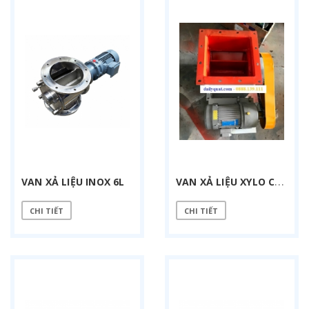
V
AN XẢ LIỆU XYLO CHỨA
VAN XẢ LIỆU INOX 6L
CHI TIẾT
CHI TIẾT