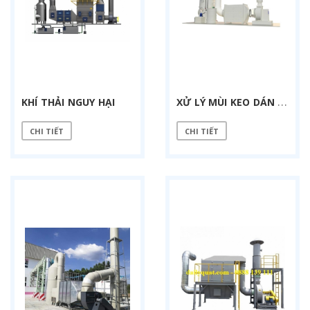
X
Ử LÝ MÙI KEO DÁN GỖ VÁN ÉP
KHÍ THẢI NGUY HẠI
CHI TIẾT
CHI TIẾT