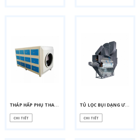
T
HÁP HẤP PHỤ THAN HOẠT TÍNH BLC 15000
T
Ủ LỌC BỤI DẠNG ƯỚT WDC 8000
CHI TIẾT
CHI TIẾT