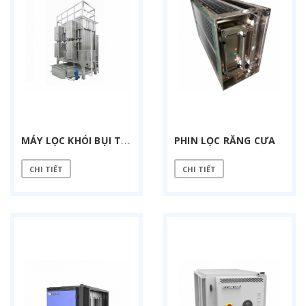
M
ÁY LỌC KHÓI BỤI TĨNH ĐIỆN ƯỚT 10000 M3/H
PHIN LỌC RĂNG CƯA
CHI TIẾT
CHI TIẾT