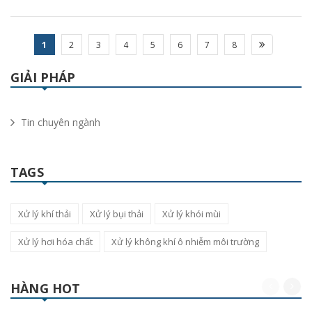
1
2
3
4
5
6
7
8
GIẢI PHÁP
Tin chuyên ngành
TAGS
Xử lý khí thải
Xử lý bụi thải
Xử lý khói mùi
Xử lý hơi hóa chất
Xử lý không khí ô nhiễm môi trường
HÀNG HOT