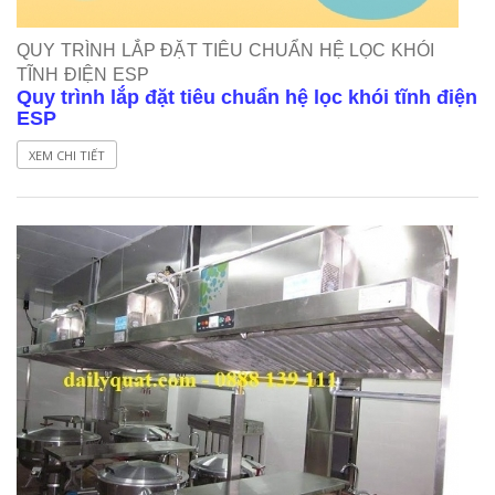
QUY TRÌNH LẮP ĐẶT TIÊU CHUẨN HỆ LỌC KHÓI
TĨNH ĐIỆN ESP
Quy trình lắp đặt tiêu chuẩn hệ lọc khói tĩnh điện
ESP
XEM CHI TIẾT