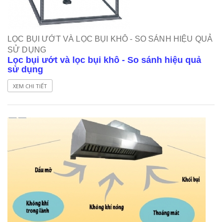
LỌC BỤI ƯỚT VÀ LỌC BỤI KHÔ - SO SÁNH HIỆU QUẢ
SỬ DỤNG
Lọc bụi ướt và lọc bụi khô - So sánh hiệu quả
sử dụng
XEM CHI TIẾT