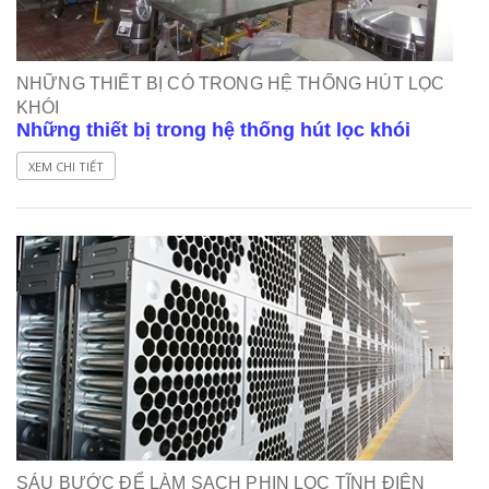
NHỮNG THIẾT BỊ CÓ TRONG HỆ THỐNG HÚT LỌC
KHÓI
Những thiết bị trong hệ thống hút lọc khói
XEM CHI TIẾT
SÁU BƯỚC ĐỂ LÀM SẠCH PHIN LỌC TĨNH ĐIỆN