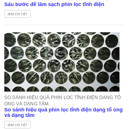
Sáu bước để làm sạch phin lọc tĩnh điện
XEM CHI TIẾT
SO SÁNH HIỆU QUẢ PHIN LỌC TĨNH ĐIỆN DẠNG TỔ
ONG VÀ DẠNG TẤM
So sánh hiệu quả phin lọc tĩnh điện dạng tổ ong
và dạng tấm
XEM CHI TIẾT