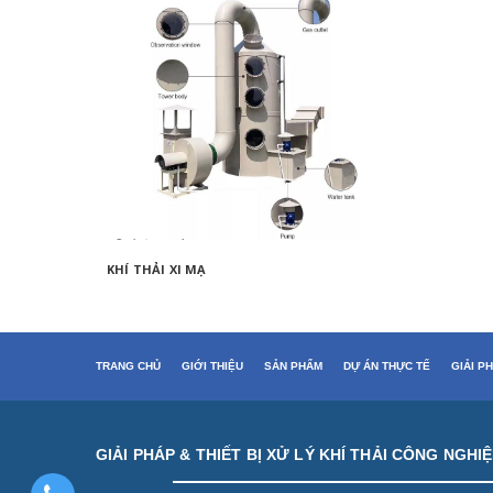
KHÍ THẢI XI MẠ
XỬ LÝ H
TRANG CHỦ
GIỚI THIỆU
SẢN PHẨM
DỰ ÁN THỰC TẾ
GIẢI P
GIẢI PHÁP & THIẾT BỊ XỬ LÝ KHÍ THẢI CÔNG NGHI