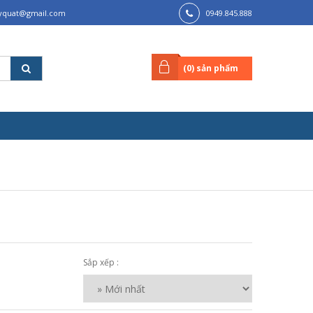
lyquat@gmail.com
0949.845.888
(
0
) sản phẩm
Sắp xếp :