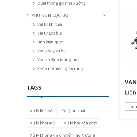
Quạt thông gió nhà xưởng
PHỤ KIỆN LỌC BỤI
Vật tư khí thải
Vật tư Lọc bụi
Linh kiện quạt
Van xoay xả bụi
Van xả định lượng Inox
Khớp nôi mềm giảm rung
VAN
TAGS
Liên
CHI 
Xử lý khí thải
Xử lý bụi thải
Xử lý khói mùi
Xử lý hơi hóa chất
Xử lý không khí ô nhiễm môi trường