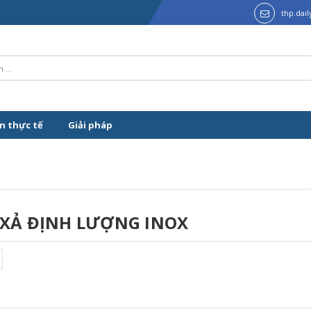
thp.dai
n thực tế
Giải pháp
XẢ ĐỊNH LƯỢNG INOX