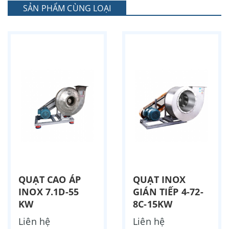
SẢN PHẨM CÙNG LOẠI
QUẠT CAO ÁP
QUẠT INOX
INOX 7.1D-55
GIÁN TIẾP 4-72-
KW
8C-15KW
Liên hệ
Liên hệ