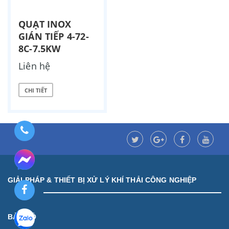
QUẠT INOX
GIÁN TIẾP 4-72-
8C-7.5KW
Liên hệ
CHI TIẾT
GIẢI PHÁP & THIẾT BỊ XỬ LÝ KHÍ THẢI CÔNG NGHIỆP
BẢN ĐỒ