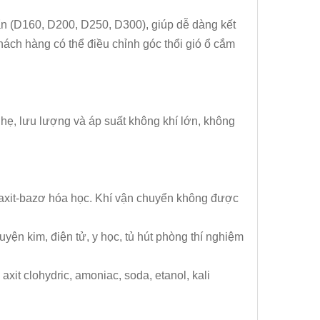
uẩn (D160, D200, D250, D300), giúp dễ dàng kết
hách hàng có thể điều chỉnh góc thổi gió ổ cắm
 nhẹ, lưu lượng và áp suất không khí lớn, không
 axit-bazơ hóa học. Khí vận chuyển không được
ện kim, điện tử, y học, tủ hút phòng thí nghiệm
c, axit clohydric, amoniac, soda, etanol, kali