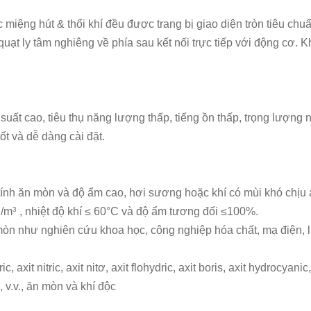
c miệng hút & thổi khí đều được trang bị giao diện tròn tiêu ch
uạt ly tâm nghiêng về phía sau kết nối trực tiếp với động cơ. K
suất cao, tiêu thụ năng lượng thấp, tiếng ồn thấp, trọng lượng
ốt và dễ dàng cài đặt.
tính ăn mòn và độ ẩm cao, hơi sương hoặc khí có mùi khó chịu
g/m
, nhiệt độ khí ≤ 60°C và độ ẩm tương đối ≤100%.
3
òn như nghiên cứu khoa học, công nghiệp hóa chất, mạ điện, luy
 axit nitric, axit nitơ, axit flohydric, axit boris, axit hydrocyani
 v.v., ăn mòn và khí độc