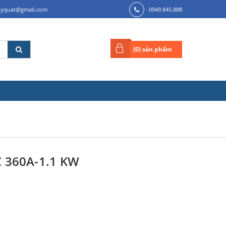
ilyquat@gmail.com
0949.845.888
(
0
) sản phẩm
 360A-1.1 KW