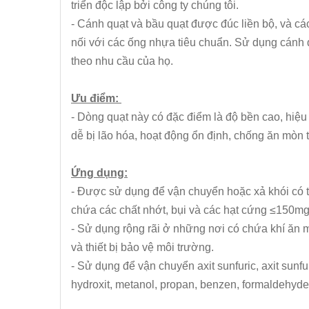
triển độc lập bởi công ty chúng tôi.
- Cánh quạt và bầu quạt được đúc liền bộ, và cá
nối với các ống nhựa tiêu chuẩn. Sử dụng cánh q
theo nhu cầu của họ.
Ưu điểm:
- Dòng quạt này có đặc điểm là độ bền cao, hiệu 
dễ bị lão hóa, hoạt động ổn định, chống ăn mòn t
Ứng dụng:
- Được sử dụng để vận chuyển hoặc xả khói có 
chứa các chất nhớt, bụi và các hạt cứng ≤150m
- Sử dụng rộng rãi ở những nơi có chứa khí ăn m
và thiết bị bảo vệ môi trường.
- Sử dụng để vận chuyển axit sunfuric, axit sunfuric,
hydroxit, metanol, propan, benzen, formaldehyde,