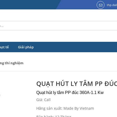
thp.da
hực tế
Giải pháp
ng thí nghiệm
QUẠT HÚT LY TÂM PP ĐÚC
Quạt hút ly tâm PP đúc 360A-1.1 Kw
Giá: Call
Hãng sản xuất: Made By Vietnam
Bảo hành: 12 Tháng