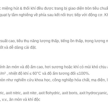
c miệng hút & thổi khí đều được trang bị giao diện tròn tiêu ch
uạt ly tâm nghiêng về phía sau kết nối trực tiếp với động cơ. K
suất cao, tiêu thụ năng lượng thấp, tiếng ồn thấp, trọng lượng
ốt và dễ dàng cài đặt.
tính ăn mòn và độ ẩm cao, hơi sương hoặc khí có mùi khó chịu
g/m
, nhiệt độ khí ≤ 60°C và độ ẩm tương đối ≤100%.
3
òn như nghiên cứu khoa học, công nghiệp hóa chất, mạ điện, luy
 axit nitric, axit nitơ, axit flohydric, axit boris, axit hydrocyani
 v.v., ăn mòn và khí độc