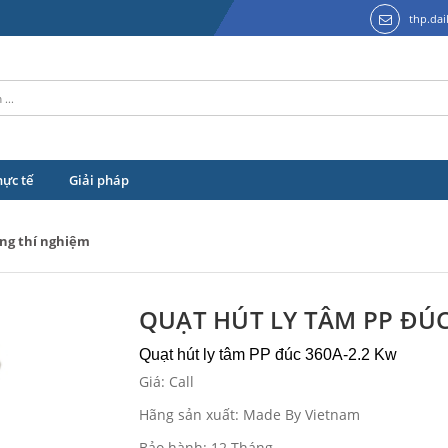
thp.da
hực tế
Giải pháp
ng thí nghiệm
QUẠT HÚT LY TÂM PP ĐÚC
Quạt hút ly tâm PP đúc 360A-2.2 Kw
Giá: Call
Hãng sản xuất: Made By Vietnam
Bảo hành: 12 Tháng