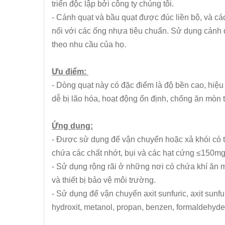
triển độc lập bởi công ty chúng tôi.
- Cánh quạt và bầu quạt được đúc liền bộ, và cá
nối với các ống nhựa tiêu chuẩn. Sử dụng cánh q
theo nhu cầu của họ.
Ưu điểm:
- Dòng quạt này có đặc điểm là độ bền cao, hiệu 
dễ bị lão hóa, hoạt động ổn định, chống ăn mòn t
Ứng dụng:
- Được sử dụng để vận chuyển hoặc xả khói có 
chứa các chất nhớt, bụi và các hạt cứng ≤150m
- Sử dụng rộng rãi ở những nơi có chứa khí ăn m
và thiết bị bảo vệ môi trường.
- Sử dụng để vận chuyển axit sunfuric, axit sunfuric,
hydroxit, metanol, propan, benzen, formaldehyde,