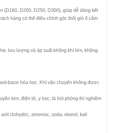
uẩn (D160, D200, D250, D300), giúp dễ dàng kết
hách hàng có thể điều chỉnh góc thổi gió ổ cắm
 nhẹ, lưu lượng và áp suất không khí lớn, không
 axit-bazơ hóa học. Khí vận chuyển không được
ện kim, điện tử, y học, tủ hút phòng thí nghiệm
c, axit clohydric, amoniac, soda, etanol, kali