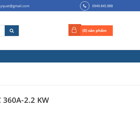
ilyquat@gmail.com
0949.845.888
(
0
) sản phẩm
 360A-2.2 KW