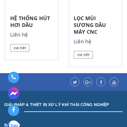
HỆ THỐNG HÚT
LỌC MÙI
HƠI DẦU
SƯƠNG DẦU
MÁY CNC
Liên hệ
Liên hệ
CHI TIẾT
CHI TIẾT
GIẢI PHÁP & THIẾT BỊ XỬ LÝ KHÍ THẢI CÔNG NGHIỆP
BẢN ĐỒ