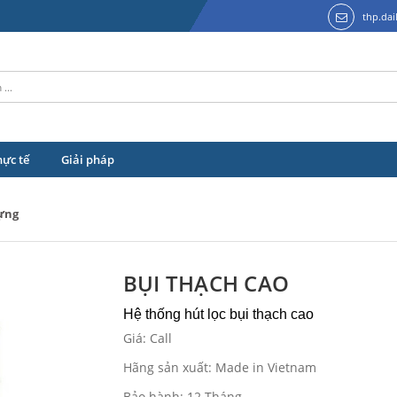
thp.da
hực tế
Giải pháp
dựng
BỤI THẠCH CAO
Hệ thống hút lọc bụi thạch cao
Giá: Call
Hãng sản xuất: Made in Vietnam
Bảo hành: 12 Tháng