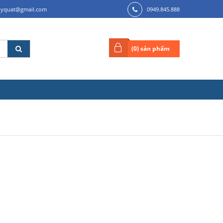
ilyquat@gmail.com
0949.845.888
(
0
) sản phẩm