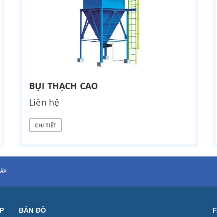
BỤI THẠCH CAO
Liên hệ
CHI TIẾT
HÁP
ỆP
BẢN ĐỒ