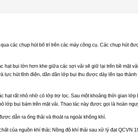
g qua các chụp hút bố trí trên các máy công cụ. Các chụp hút đượ
ác hạt bụi lớn hơn khe giữa các sợi vải sẽ giữ lại trên bề mặt v
và lực hút tĩnh điện, dần dần lớp bụi thu được dày lên tạo thàn
các hạt rất nhỏ nhờ có lớp trợ lọc. Sau một khoảng thời gian lớp
i bỏ lớp bụi bám trên mặt vải. Thao tác này được gọi là hoàn n
g được dẫn ra ống thải và thoát ra ngoài không khí.
chất của nguồn khí thải; Nồng độ khí thải sau xử lý đạt QCVN 