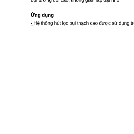
bụi tương đối cao, không gian lắp đặt nhỏ
Ứng dụng
-
Hệ thống hút lọc bụi thạch cao được sử dụng t