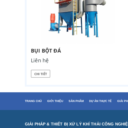
BỤI BỘT ĐÁ
Liên hệ
CHI TIẾT
TRANG CHỦ
GIỚI THIỆU
SẢN PHẨM
DỰ ÁN THỰC TẾ
GIẢI P
GIẢI PHÁP & THIẾT BỊ XỬ LÝ KHÍ THẢI CÔNG NGHI