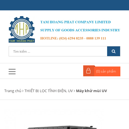
(
0
) sản phẩm
Trang chủ
THIẾT BỊ LỌC TĨNH ĐIỆN, UV
Máy khử mùi UV