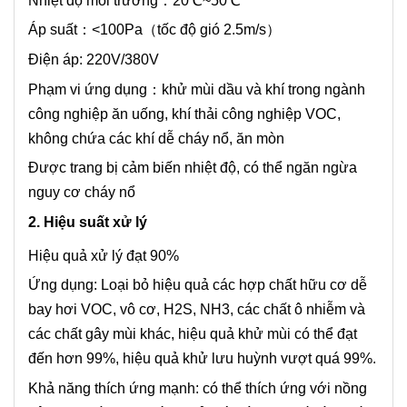
Nhiệt độ môi trường：20℃~50℃
Áp suất：<100Pa（tốc độ gió 2.5m/s）
Điện áp: 220V/380V
Phạm vi ứng dụng：khử mùi dầu và khí trong ngành
công nghiệp ăn uống, khí thải công nghiệp VOC,
không chứa các khí dễ cháy nổ, ăn mòn
Được trang bị cảm biến nhiệt độ, có thể ngăn ngừa
nguy cơ cháy nổ
2. Hiệu suất xử lý
Hiệu quả xử lý đạt 90%
Ứng dụng: Loại bỏ hiệu quả các hợp chất hữu cơ dễ
bay hơi VOC, vô cơ, H2S, NH3, các chất ô nhiễm và
các chất gây mùi khác, hiệu quả khử mùi có thể đạt
đến hơn 99%, hiệu quả khử lưu huỳnh vượt quá 99%.
Khả năng thích ứng mạnh: có thể thích ứng với nồng