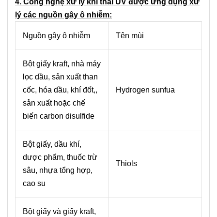
4. Công nghệ xử lý khí thải UV được ứng dụng xử
lý các nguồn gây ô nhiễm:
Nguồn gây ô nhiễm
Tên mùi
Bột giấy kraft, nhà máy
lọc dầu, sản xuất than
cốc, hóa dầu, khí đốt,,
Hydrogen sunfua
sản xuất hoặc chế
biến carbon disulfide
Bột giấy, dầu khí,
dược phẩm, thuốc trừ
Thiols
sâu, nhựa tổng hợp,
cao su
Bột giấy và giấy kraft,