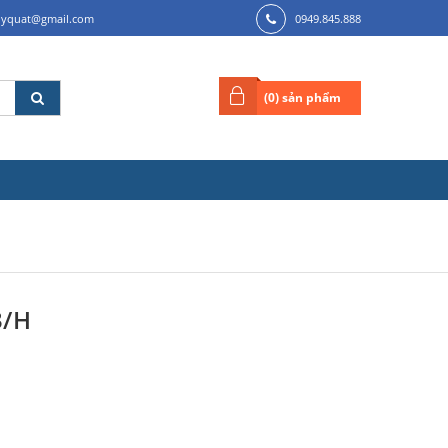
ilyquat@gmail.com
0949.845.888
(
0
) sản phẩm
3/H