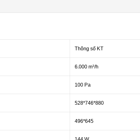
Thông số KT
6.000 m
/h
3
100 Pa
528*746*880
496*645
144 W