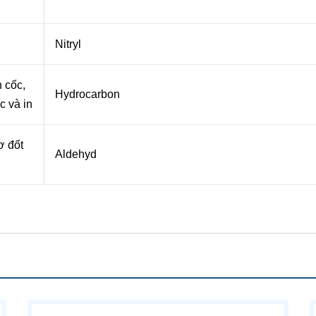
Nitryl
 cốc,
Hydrocarbon
c và in
ơ đốt
Aldehyd