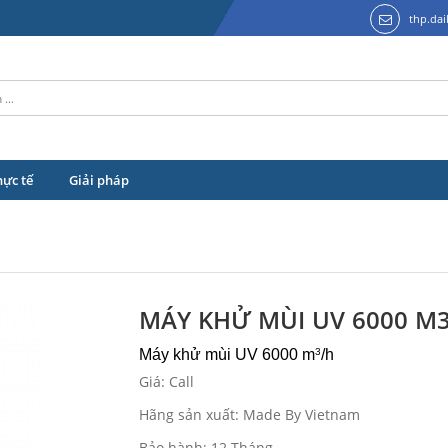
thp.da
hực tế
Giải pháp
MÁY KHỬ MÙI UV 6000 M
Máy khử mùi UV 6000 m
/h
3
Giá: Call
Hãng sản xuất: Made By Vietnam
Bảo hành: 12 Tháng