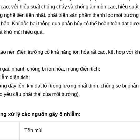
g cao: với hiệu suất chống cháy và chống ăn mòn cao, hiệu suất ổ
 nghệ tiên tiến nhất, phát triển sản phẩm thanh lọc môi trườn
 hảo. Khí độc hại thông qua phân hủy có thể hoàn toàn đạt đượ
và khử mùi hiệu quả.
ạo nên điện trường có khả năng ion hóa rất cao, kết hợp với k
u gai, nhanh chóng bị ion hóa, mang điện tích;
iễm điện tích;
ng dày lên, khi đạt tới trọng lượng nhất định, chúng sẽ bị phân 
o yêu cầu phát thải của môi trường).
ụng xử lý các nguồn gây ô nhiễm:
Tên mùi