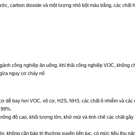
ước, carbon dioxide và một lượng nhỏ bột màu trắng, các chất 
gành công nghiệp ăn uống, khí thải công nghiệp VOC, không c
 ngừa nguy cơ cháy nổ
cơ dễ bay hơi VOC, vô cơ, H2S, NH3, các chất ô nhiễm và các c
 99%.
 nồng độ cao, khối lượng lớn, khử mùi và tinh chế các chất gây 
 ồn, không cần bảo trì thường xuyên liên tục, có mức tiêu thụ n