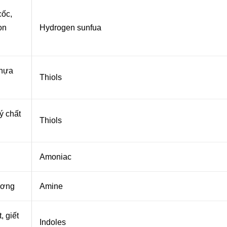
cốc,
on
Hydrogen sunfua
nhựa
Thiols
lý chất
Thiols
Amoniac
ương
Amine
, giết
Indoles