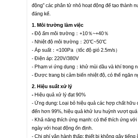
động” các phân tử nhỏ hoạt động để tạo thành n
đáng kể.
1. Môi trường làm việc​​​​​​​​​​​​​​​​​​​​​​​​​​​​
-
Độ ẩm môi trường：+10％~+40％
- Nhiệt độ môi trường：20℃~50℃
- Áp suất：<100Pa（tốc độ gió 2.5m/s）
- Điện áp: 220V/380V
- Phạm vi ứng dụng：khử mùi dầu và khí trong n
- Được trang bị cảm biến nhiệt độ, có thể ngăn
2. Hiệu suất xử lý
-
Hiệu quả xử lý đạt 90%
- Ứng dụng: Loại bỏ hiệu quả các hợp chất hữu 
đến hơn 99%, hiệu quả khử lưu huỳnh vượt quá
- Khả năng thích ứng mạnh: có thể thích ứng với
ngày với hoạt động ổn định.
- Chi phí vận hành thấp: thiết bị không gây tiếng