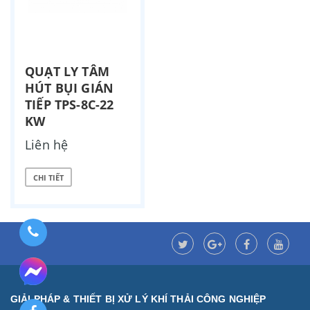
QUẠT LY TÂM
HÚT BỤI GIÁN
TIẾP TPS-8C-22
KW
Liên hệ
CHI TIẾT
GIẢI PHÁP & THIẾT BỊ XỬ LÝ KHÍ THẢI CÔNG NGHIỆP