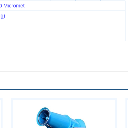
0 Micromet
ng)