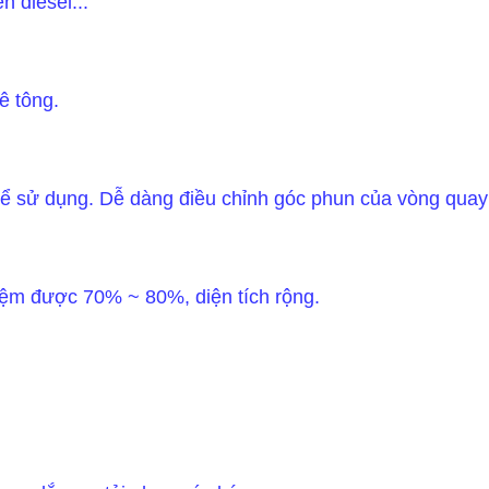
n diesel...
bê tông.
y để sử dụng. Dễ dàng điều chỉnh góc phun của vòng qua
 kiệm được 70% ~ 80%, diện tích rộng.