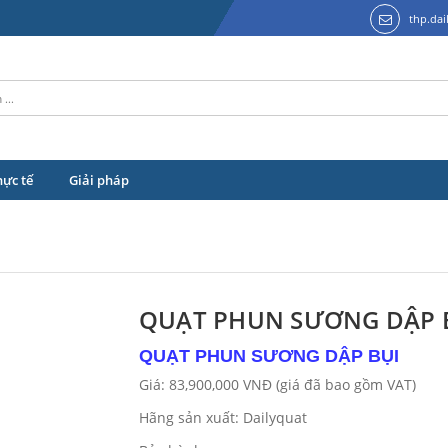
thp.da
hực tế
Giải pháp
QUẠT PHUN SƯƠNG DẬP 
QUẠT PHUN SƯƠNG DẬP BỤI
Giá: 83,900,000 VNĐ (giá đã bao gồm VAT)
Hãng sản xuất: Dailyquat