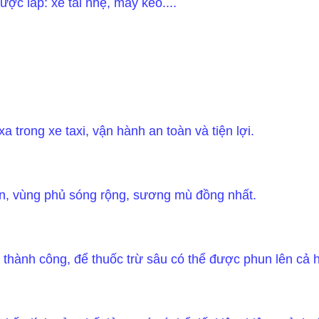
ợc lắp: xe tải nhẹ, máy kéo....
a trong xe taxi, vận hành an toàn và tiện lợi.
ớn, vùng phủ sóng rộng, sương mù đồng nhất.
y thành công, để thuốc trừ sâu có thể được phun lên cả h