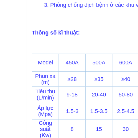
3. Phòng chống dịch bệnh ở các khu v
Thông số kĩ thuật:
Model
450A
500A
600A
Phun xa
≥28
≥35
≥40
(m)
Tiêu thụ
9-18
20-40
50-80
(L/min)
Áp lực
1.5-3
1.5-3.5
2.5-4.5
(Mpa)
Công
suất
8
15
30
(Kw)