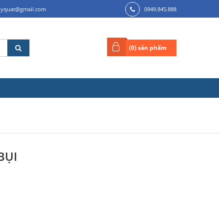
ilyquat@gmail.com
0949.845.888
(
0
) sản phẩm
BỤI