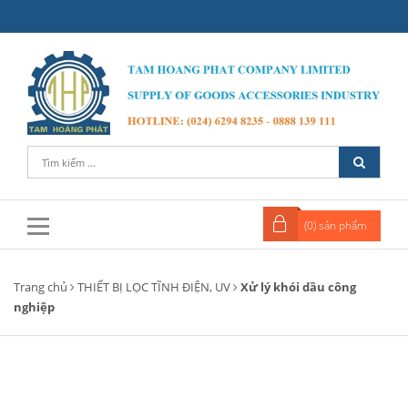
(
0
) sản phẩm
Trang chủ
THIẾT BỊ LỌC TĨNH ĐIỆN, UV
Xử lý khói dầu công
nghiệp