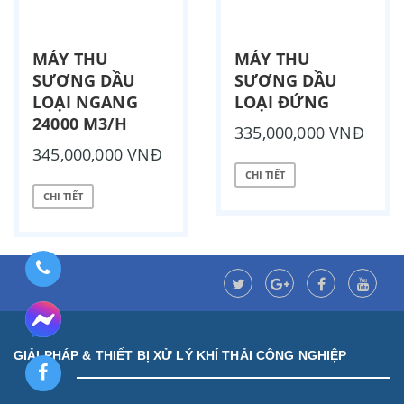
MÁY THU
MÁY THU
SƯƠNG DẦU
SƯƠNG DẦU
LOẠI NGANG
LOẠI ĐỨNG
24000 M3/H
335,000,000 VNĐ
345,000,000 VNĐ
CHI TIẾT
CHI TIẾT
GIẢI PHÁP & THIẾT BỊ XỬ LÝ KHÍ THẢI CÔNG NGHIỆP