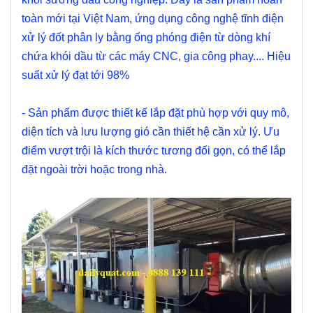
toàn mới tại Việt Nam, ứng dụng công nghệ tĩnh điện
xử lý đốt phân ly bằng ống phóng điện từ dòng khí
chứa khói dầu từ các máy CNC, gia công phay.... Hiệu
suất xử lý đạt tới 98%
- Sản phẩm được thiết kế lắp đặt phù hợp với quy mô,
diện tích và lưu lượng gió cần thiết hệ cần xử lý. Ưu
điểm vượt trội là kích thước tương đối gọn, có thể lắp
đặt ngoài trời hoặc trong nhà.