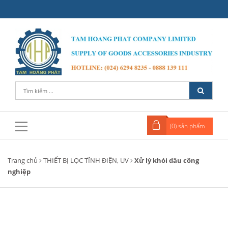
(
0
) sản phẩm
Trang chủ
THIẾT BỊ LỌC TĨNH ĐIỆN, UV
Xử lý khói dầu công
nghiệp