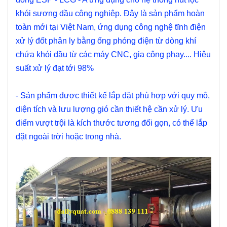
khói sương dầu công nghiệp. Đây là sản phẩm hoàn
toàn mới tại Việt Nam, ứng dụng công nghệ tĩnh điện
xử lý đốt phân ly bằng ống phóng điện từ dòng khí
chứa khói dầu từ các máy CNC, gia công phay.... Hiệu
suất xử lý đạt tới 98%
- Sản phẩm được thiết kế lắp đặt phù hợp với quy mô,
diện tích và lưu lượng gió cần thiết hệ cần xử lý. Ưu
điểm vượt trội là kích thước tương đối gọn, có thể lắp
đặt ngoài trời hoặc trong nhà.