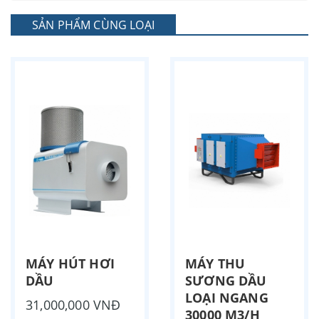
SẢN PHẨM CÙNG LOẠI
MÁY HÚT HƠI
MÁY THU
DẦU
SƯƠNG DẦU
LOẠI NGANG
31,000,000 VNĐ
30000 M3/H