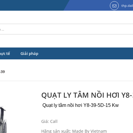
thp.da
hực tế
Giải pháp
-39
QUẠT LY TÂM NỒI HƠI Y8
Quạt ly tâm nồi hơi Y8-39-5D-15 Kw
Giá: Call
Hãng sản xuất: Made By Vietnam