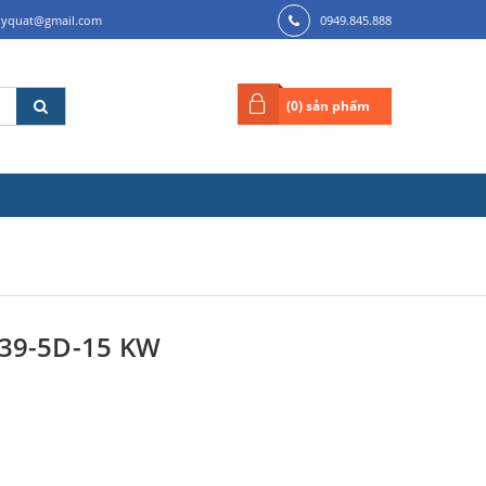
ilyquat@gmail.com
0949.845.888
(
0
) sản phẩm
-39-5D-15 KW