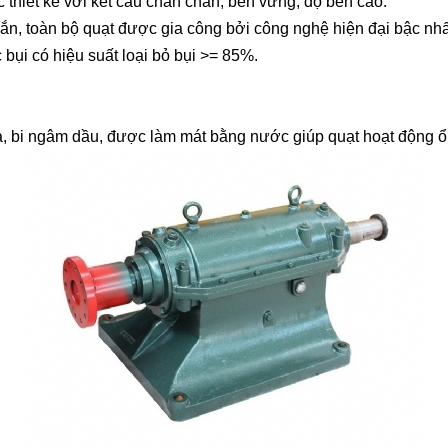
 thiết kế với kết cấu chắn chắn, bền vững, độ bền cao.
hắn, toàn bộ quạt được gia công bởi công nghệ hiện đại bậc nhấ
c bụi có hiệu suất loại bỏ bụi >= 85%.
a, bi ngâm dầu, được làm mát bằng nước giúp quạt hoạt động ổn