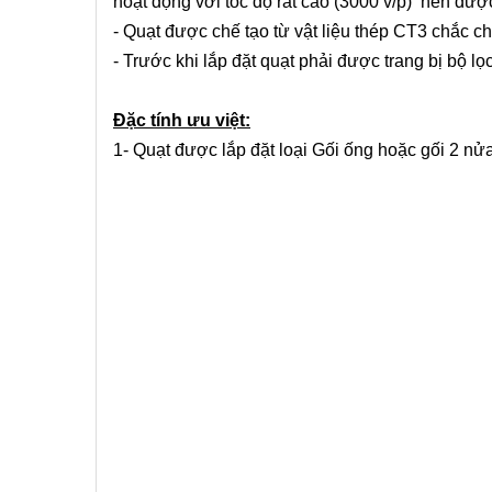
hoạt động với tốc độ rất cao (3000 v/p) nên được
- Quạt được chế tạo từ vật liệu thép CT3 chắc c
- Trước khi lắp đặt quạt phải được trang bị bộ lọ
Đặc tính ưu việt:
1- Quạt được lắp đặt loại Gối ống hoặc gối 2 nử