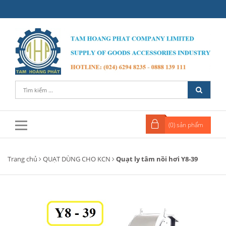
(
0
) sản phẩm
Trang chủ
QUẠT DÙNG CHO KCN
Quạt ly tâm nồi hơi Y8-39