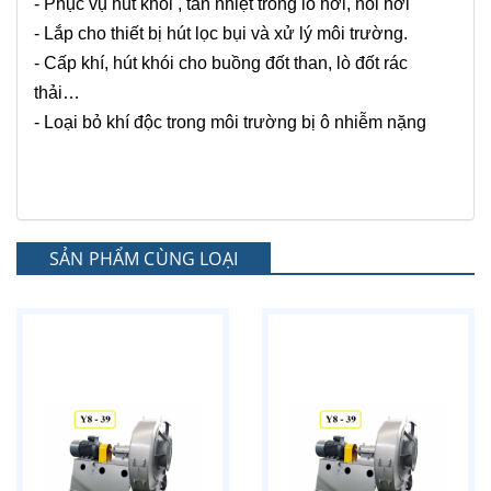
- Phục vụ hút khói , tản nhiệt trong lò hơi, nồi hơi
- Lắp cho thiết bị hút lọc bụi và xử lý môi trường.
- Cấp khí, hút khói cho buồng đốt than, lò đốt rác
thải…
- Loại bỏ khí độc trong môi trường bị ô nhiễm nặng
SẢN PHẨM CÙNG LOẠI