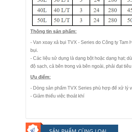
Thông tin sản phẩm:
- Van xoay xả bụi TVX - Series do Công ty Tam H
bụi.
- Các liệu sử dụng là dạng bột hoặc dạng hạt; d
độ sạch, cả bên trong và bên ngoài, phải đạt tiêu
Ưu điểm:
- Dòng sản phẩm TVX Series phù hợp để xử lý vật 
- Giảm thiểu việc thoát khí
SẢN PHẨM CÙNG LOẠI