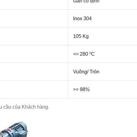
Gắn cố định
Inox 304
105 Kg
<= 280
C
0
Vuông/ Tròn
>= 98%
êu cầu của Khách hàng.