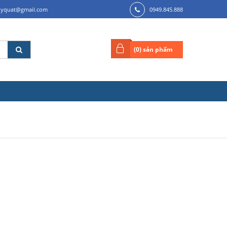
ilyquat@gmail.com
0949.845.888
(
0
) sản phẩm