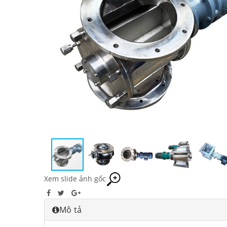
Xem slide ảnh gốc
Mô tả