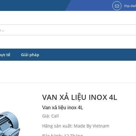
thp.da
hực tế
Giải pháp
VAN XẢ LIỆU INOX 4L
Van xả liệu inox 4L
Giá: Call
Hãng sản xuất: Made By Vietnam
Bảo hành: 12 Tháng