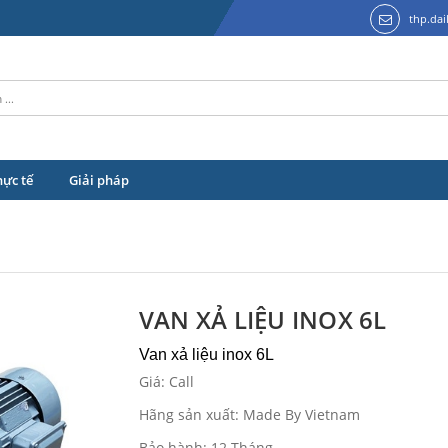
thp.da
hực tế
Giải pháp
VAN XẢ LIỆU INOX 6L
Van xả liệu inox 6L
Giá: Call
Hãng sản xuất: Made By Vietnam
Bảo hành: 12 Tháng