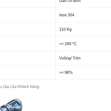
Gắn cố định
Inox 304
110 Kg
<= 280
C
0
Vuông/ Tròn
>= 98%
êu cầu của Khách hàng.