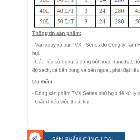
Thông tin sản phẩm:
- Van xoay xả bụi TVX - Series do Công ty Tam H
bụi.
- Các liệu sử dụng là dạng bột hoặc dạng hạt; d
độ sạch, cả bên trong và bên ngoài, phải đạt tiêu
Ưu điểm:
- Dòng sản phẩm TVX Series phù hợp để xử lý vật 
- Giảm thiểu việc thoát khí
SẢN PHẨM CÙNG LOẠI