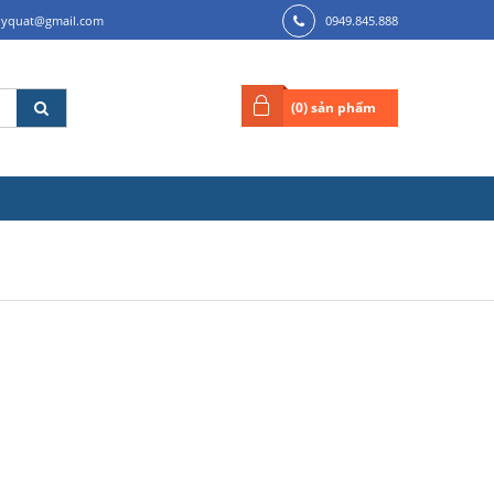
ilyquat@gmail.com
0949.845.888
(
0
) sản phẩm