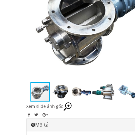
Xem slide ảnh gốc
Mô tả