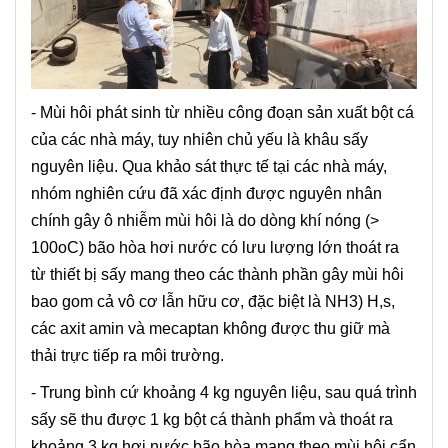
- Mùi hôi phát sinh từ nhiều công đoạn sản xuất bột cá
của các nhà máy, tuy nhiên chủ yếu là khâu sấy
nguyên liệu. Qua khảo sát thực tế tại các nhà máy,
nhóm nghiên cứu đã xác định được nguyên nhân
chính gây ô nhiễm mùi hôi là do dòng khí nóng (>
100oC) bão hòa hơi nước có lưu lượng lớn thoát ra
từ thiết bị sấy mang theo các thành phần gây mùi hôi
bao gom cả vô cơ lẫn hữu cơ, đặc biệt là NH3) H,s,
các axit amin và mecaptan không được thu giữ mà
thải trực tiếp ra môi trường.
- Trung bình cứ khoảng 4 kg nguyên liệu, sau quá trình
sấy sẽ thu được 1 kg bột cá thành phẩm và thoát ra
khoảng 3 kg hơi nước bão hòa mang theo mùi hôi cẩn