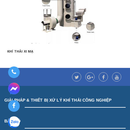
KHÍ THẢI XI MẠ
GIẢI PHÁP & THIẾT BỊ XỬ LÝ KHÍ THẢI CÔNG NGHIỆP
BẢN ĐỒ