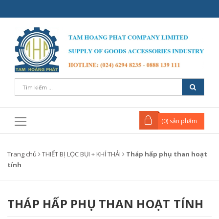
(
0
) sản phẩm
Trang chủ
THIẾT BỊ LỌC BỤI + KHÍ THẢI
Tháp hấp phụ than hoạt
tính
THÁP HẤP PHỤ THAN HOẠT TÍNH