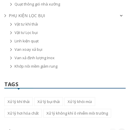
Quạt thông gió nhà xưởng
PHỤ KIỆN LỌC BỤI
Vật tư khí thải
Vật tư Lọc bụi
Linh kiện quạt
Van xoay xả bụi
Van xả định lượng Inox
Khớp nôi mềm giảm rung
TAGS
Xử lý khí thải
Xử lý bụi thải
Xử lý khói mùi
Xử lý hơi hóa chất
Xử lý không khí ô nhiễm môi trường