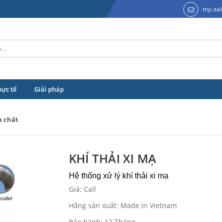
thp.da
hực tế
Giải pháp
a chất
KHÍ THẢI XI MẠ
Hệ thống xử lý khí thải xi mạ
Giá: Call
Hãng sản xuất: Made in Vietnam
Bảo hành: 12 Tháng