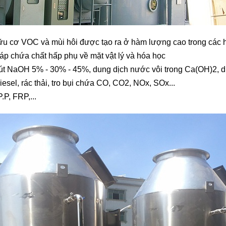
u cơ VOC và mùi hôi được tạo ra ở hàm lượng cao trong các hóa 
áp chứa chất hấp phụ về mặt vật lý và hóa học
út NaOH 5% - 30% - 45%, dung dịch nước vôi trong Ca(OH)2, dung
iesel, rác thải, tro bụi chứa CO, CO2, NOx, SOx...
.P, FRP,...