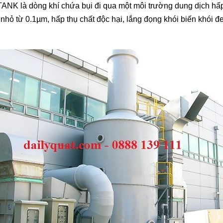
 TANK là dòng khí chứa bụi đi qua một môi trường dung dịch h
 nhỏ từ 0.1µm, hấp thụ chất độc hại, lắng đọng khói biến khói đ