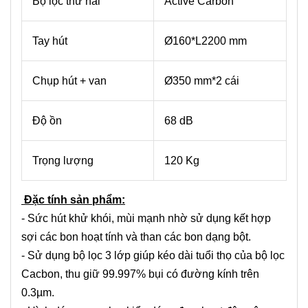
Bộ lọc thứ hai
Active Carbon
Tay hút
Ø160*L2200 mm
Chụp hút + van
Ø350 mm*2 cái
Độ ồn
68 dB
Trọng lượng
120 Kg
Đặc tính sản phẩm:
- Sức hút khử khói, mùi mạnh nhờ sử dụng kết hợp
sợi các bon hoạt tính và than các bon dạng
bột
.
- Sử dụng bộ lọc 3 lớp giúp kéo dài tuổi thọ của bộ lọc
Cacbon, thu giữ 99.997% bụi có đường kính trên
0.3µm.