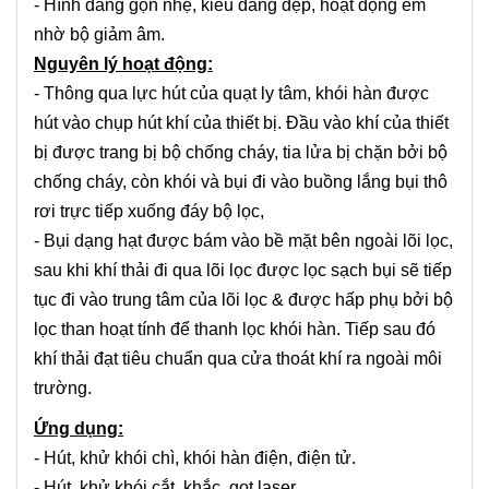
- Hình dáng gọn nhẹ, kiểu dáng đẹp, hoạt động êm
nhờ bộ giảm âm.
Nguyên lý hoạt động:
- Thông qua lực hút của quạt ly tâm, khói hàn được
hút vào chụp hút khí của thiết bị. Đầu vào khí của thiết
bị được trang bị bộ chống cháy, tia lửa bị chặn bởi bộ
chống cháy, còn khói và bụi đi vào buồng lắng bụi thô
rơi trực tiếp xuống đáy bộ lọc,
- Bụi dạng hạt được bám vào bề mặt bên ngoài lõi lọc,
sau khi khí thải đi qua lõi lọc được lọc sạch bụi sẽ tiếp
tục đi vào trung tâm của lõi lọc & được hấp phụ bởi bộ
lọc than hoạt tính để thanh lọc khói hàn. Tiếp sau đó
khí thải đạt tiêu chuẩn qua cửa thoát khí ra ngoài môi
trường.
Ứng dụng:
- Hút, khử khói chì, khói hàn điện, điện tử.
- Hút, khử khói cắt, khắc, gọt laser.