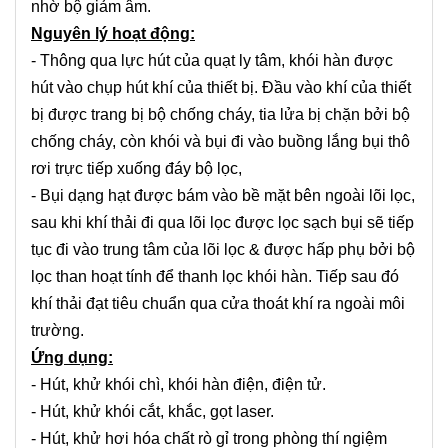
nhờ bộ giảm âm.
Nguyên lý hoạt động:
- Thông qua lực hút của quạt ly tâm, khói hàn được
hút vào chụp hút khí của thiết bị. Đầu vào khí của thiết
bị được trang bị bộ chống cháy, tia lửa bị chặn bởi bộ
chống cháy, còn khói và bụi đi vào buồng lắng bụi thô
rơi trực tiếp xuống đáy bộ lọc,
- Bụi dạng hạt được bám vào bề mặt bên ngoài lõi lọc,
sau khi khí thải đi qua lõi lọc được lọc sạch bụi sẽ tiếp
tục đi vào trung tâm của lõi lọc & được hấp phụ bởi bộ
lọc than hoạt tính để thanh lọc khói hàn. Tiếp sau đó
khí thải đạt tiêu chuẩn qua cửa thoát khí ra ngoài môi
trường.
Ứng dụng:
- Hút, khử khói chì, khói hàn điện, điện tử.
- Hút, khử khói cắt, khắc, gọt laser.
- Hút, khử hơi hóa chất rò gỉ trong phòng thí ngiệm