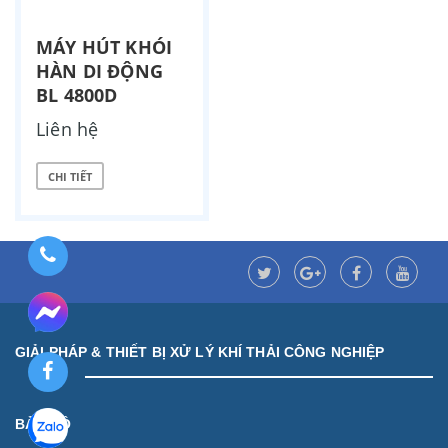
MÁY HÚT KHÓI
HÀN DI ĐỘNG
BL 4800D
Liên hệ
CHI TIẾT
GIẢI PHÁP & THIẾT BỊ XỬ LÝ KHÍ THẢI CÔNG NGHIỆP
BẢN ĐỒ