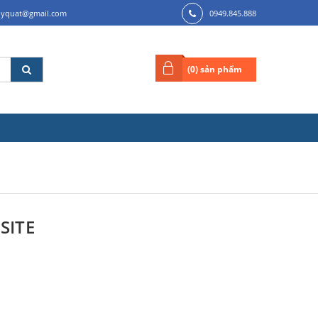
ilyquat@gmail.com
0949.845.888
(
0
) sản phẩm
SITE