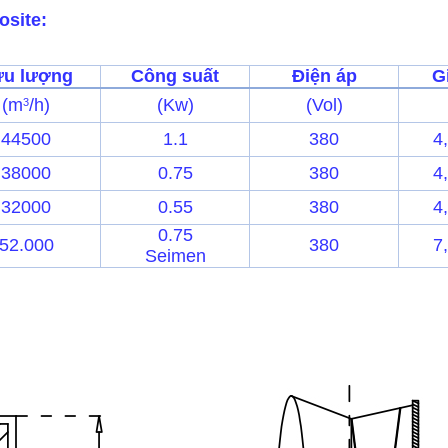
osite:
ưu lượng
Công suất
Điện áp
G
(m
/h)
(Kw)
(Vol)
3
44500
1.1
380
4
38000
0.75
380
4
32000
0.55
380
4
0.75
52.000
380
7
Seimen