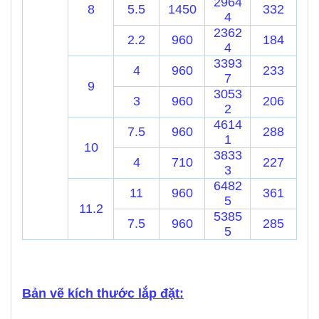
2964
8
5.5
1450
332
4
2362
2.2
960
184
4
3393
4
960
233
7
9
3053
3
960
206
2
4614
7.5
960
288
1
10
3833
4
710
227
3
6482
11
960
361
5
11.2
5385
7.5
960
285
5
Bản vẽ kích thước lắp đặt: