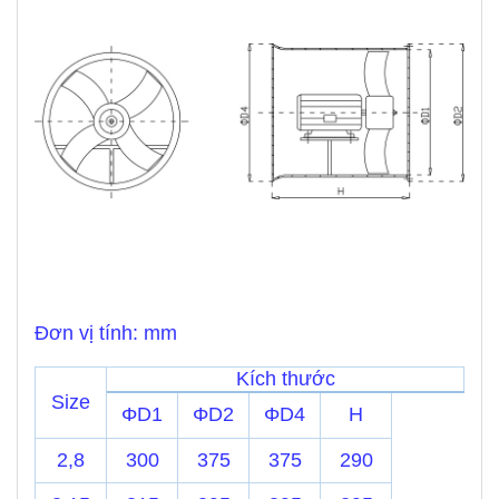
Đơn vị tính: mm
Kích thước
Size
ΦD1
ΦD2
ΦD4
H
2,8
300
375
375
290