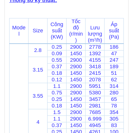
Thông số kỹ thuật:
Tốc
Công
Áp
Mode
độ
Lưu
Size
suất
suất
l
(r/min
lượng
(KW)
(Pa)
)
(m
/h)
3
0.25
2900
2778
186
2.8
0.09
1450
1392
47
0.55
2900
4155
247
0.37
2900
3418
189
3.15
0.18
1450
2415
51
0.12
1450
2078
62
1.1
2900
5951
314
0.75
2900
5380
280
3.55
0.25
1450
3457
65
0.18
1450
2981
78
1.5
2900
7685
354
1.1
2900
6.999
305
4
0.37
1450
4945
83
0.25
1450
4261
100