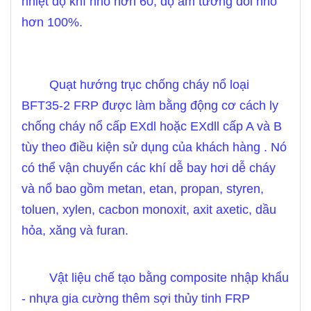
nhiệt độ khí nhỏ hơn 60, độ ẩm tương đối nhỏ
hơn 100%.
Quạt hướng trục chống cháy nổ loại
BFT35-2 FRP được làm bằng động cơ cách ly
chống cháy nổ cấp EXdl hoặc EXdll cấp A và B
tùy theo điều kiện sử dụng của khách hàng . Nó
có thể vận chuyển các khí dễ bay hơi dễ cháy
và nổ bao gồm metan, etan, propan, styren,
toluen, xylen, cacbon monoxit, axit axetic, dầu
hỏa, xăng và furan.
Vật liệu chế tạo bằng composite nhập khẩu
- nhựa gia cường thêm sợi thủy tinh FRP